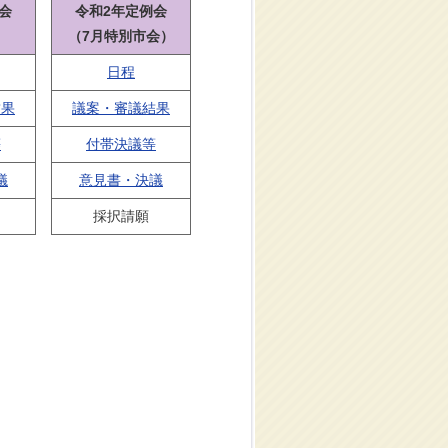
会
令和2年定例会
）
（7月特別市会）
日程
結果
議案・審議結果
等
付帯決議等
議
意見書・決議
採択請願