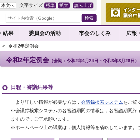
文字サイズ
本文へ
標準
拡大
読み上げ
・結果
委員会の活動
市会のしくみ
広報
>
令和2年定例会
令和2年定例会
（会期：令和2年4月24日～令和3年3月26日）
日程・審議結果等
より詳しい情報が必要な方は，
会議録検索システム
をご覧
※会議録検索システムの各審議期間の情報は，各審議期間終
ますので，ご了承願います。
※ホームページ上の議案は，個人情報等を省略しています。