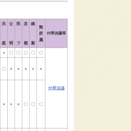
共
公
民
京
維
無
所
付帯決議等
属
産
明
フ
都
新
×
〇
〇
〇
〇
〇
〇
×
×
×
×
×
付帯決議
×
×
×
〇
〇
〇