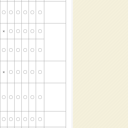
〇
〇
〇
〇
〇
〇
×
〇
〇
〇
〇
〇
〇
〇
〇
〇
〇
〇
×
〇
〇
〇
〇
〇
〇
〇
〇
〇
〇
〇
〇
〇
〇
〇
〇
〇