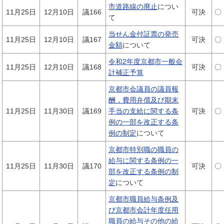
市道路線の廃止
につい
11月25日
12月10日
議166
可決
〇
て
当せん金付証票の発売
11月25日
12月10日
議167
可決
〇
金額
について
令和2年度京都市一般会
11月25日
12月10日
議168
可決
〇
計補正予算
京都市会議員の議員報
酬，費用弁償及び期末
11月25日
11月30日
議169
手当の支給に関する条
可決
〇
例の一部を改正する条
例の制定
について
京都市特別職の職員の
給与に関する条例の一
11月25日
11月30日
議170
可決
〇
部を改正する条例の制
定
について
京都市職員給与条例及
び京都市会計年度任用
職員の給与その他の給