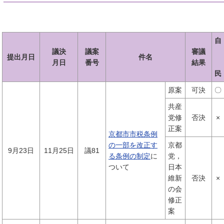
自
議決
議案
審議
提出月日
件名
月日
番号
結果
民
原案
可決
〇
共産
党修
否決
×
正案
京都市市税条例
の一部を改正す
京都
9月23日
11月25日
議81
る条例の制定
に
党，
ついて
日本
維新
否決
×
の会
修正
案