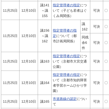
議141
指定管理者の指定
につ
11月25日
12月10日
～議
いて（子ども若者はぐ
可決
〇
155
くみ局関係）
議
可決
〇
162
議156
指定管理者の指
11月25日
12月10日
～議
定
について（都
同残
162
市計画局関係）
余6
可決
〇
件
指定管理者の指定
につ
11月25日
12月10日
議163
いて（京都市大宮交通
可決
〇
公園）
指定管理者の指定
につ
いて（京都市知的障害
11月25日
12月10日
議164
可決
〇
者学習ホームひかり学
園）
市道路線の認定
につい
11月25日
12月10日
議165
可決
〇
て