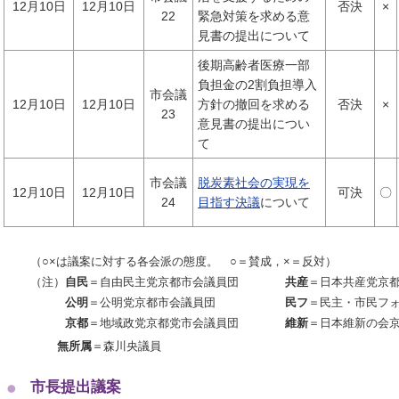
12月10日
12月10日
否決
×
22
緊急対策を求める意
見書の提出について
後期高齢者医療一部
負担金の2割負担導入
市会議
12月10日
12月10日
方針の撤回を求める
否決
×
23
意見書の提出につい
て
市会議
脱炭素社会の実現を
12月10日
12月10日
可決
〇
24
目指す決議
について
（○×は議案に対する各会派の態度。 ○＝賛成，×＝反対）
（注）
自民
＝自由民主党京都市会議員団
共産
＝日本共産党京
公明
＝公明党京都市会議員団
民フ
＝民主・市民フ
京都
＝地域政党京都党市会議員団
維新
＝日本維新の会
無所属
＝森川央議員
市長提出議案