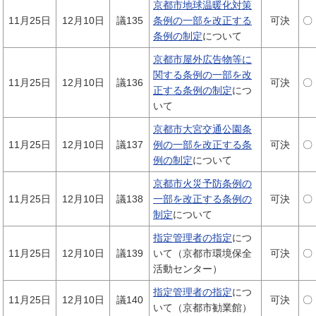
京都市地球温暖化対策
11月25日
12月10日
議135
条例の一部を改正する
可決
〇
条例の制定
について
京都市屋外広告物等に
関する条例の一部を改
11月25日
12月10日
議136
可決
〇
正する条例の制定
につ
いて
京都市大宮交通公園条
11月25日
12月10日
議137
例の一部を改正する条
可決
〇
例の制定
について
京都市火災予防条例の
11月25日
12月10日
議138
一部を改正する条例の
可決
〇
制定
について
指定管理者の指定
につ
11月25日
12月10日
議139
いて（京都市環境保全
可決
〇
活動センター）
指定管理者の指定
につ
11月25日
12月10日
議140
可決
〇
いて（京都市勧業館）