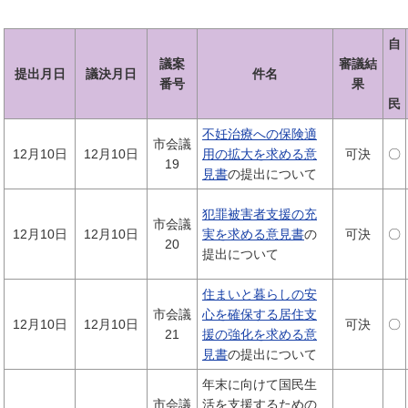
自
議案
審議結
提出月日
議決月日
件名
番号
果
民
不妊治療への保険適
市会議
12月10日
12月10日
用の拡大を求める意
可決
〇
19
見書
の提出について
犯罪被害者支援の充
市会議
12月10日
12月10日
実を求める意見書
の
可決
〇
20
提出について
住まいと暮らしの安
市会議
心を確保する居住支
12月10日
12月10日
可決
〇
21
援の強化を求める意
見書
の提出について
年末に向けて国民生
市会議
活を支援するための