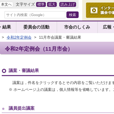
文字サイズ
本文へ
標準
拡大
読み上げ
・結果
委員会の活動
市会のしくみ
広報
>
令和2年定例会
>
11月市会議案・審議結果
令和2年定例会（11月市会）
議案・審議結果
議案は，件名をクリックするとその内容をご覧いただけま
※ ホームページ上の議案は，個人情報等を省略しています。
議員提出議案