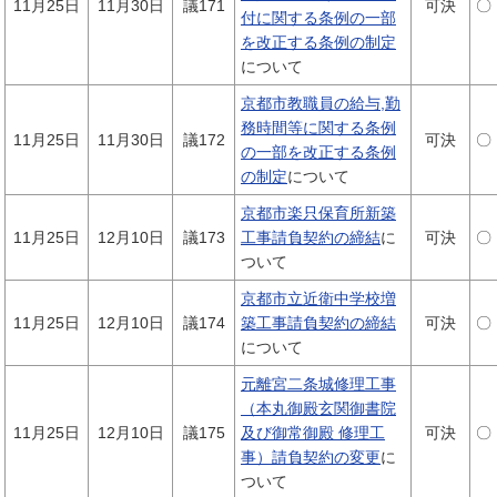
11月25日
11月30日
議171
可決
〇
付に関する条例の一部
を改正する条例の制定
について
京都市教職員の給与,勤
務時間等に関する条例
11月25日
11月30日
議172
可決
〇
の一部を改正する条例
の制定
について
京都市楽只保育所新築
11月25日
12月10日
議173
工事請負契約の締結
に
可決
〇
ついて
京都市立近衛中学校増
11月25日
12月10日
議174
築工事請負契約の締結
可決
〇
について
元離宮二条城修理工事
（本丸御殿玄関御書院
11月25日
12月10日
議175
及び御常御殿 修理工
可決
〇
事）請負契約の変更
に
ついて