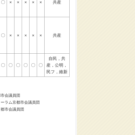
〇
×
×
×
×
×
共産
〇
×
×
×
×
×
共産
自民，共
〇
〇
〇
〇
〇
〇
産，公明，
民フ，維新
都市会議員団
ォーラム京都市会議員団
京都市会議員団