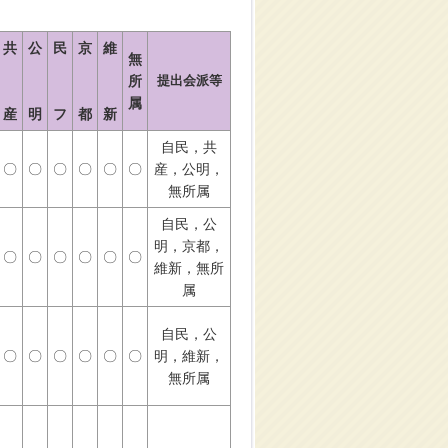
共
公
民
京
維
無
所
提出会派等
属
産
明
フ
都
新
自民，共
〇
〇
〇
〇
〇
〇
産，公明，
無所属
自民，公
明，京都，
〇
〇
〇
〇
〇
〇
維新，無所
属
自民，公
〇
〇
〇
〇
〇
〇
明，維新，
無所属