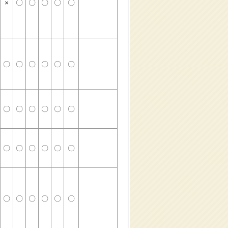
×
〇
〇
〇
〇
〇
〇
〇
〇
〇
〇
〇
〇
〇
〇
〇
〇
〇
〇
〇
〇
〇
〇
〇
〇
〇
〇
〇
〇
〇