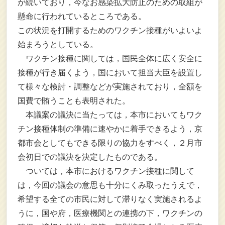
が続いており，今なお感染拡大防止のための取組が
懸命に行われているところである。
この状況を打開するためのワクチン接種がいよいよ
始まろうとしている。
ワクチン接種に関しては，国民全体に広く安全に
接種が行き届くよう，国において担当大臣を設置し
て様々な検討・調整などが実施されており，全額を
国費で賄うことも表明された。
本議案の議決に当たっては，本市においてもワク
チン接種体制の準備に速やかに着手できるよう，京
都市会としてもできる限りの協力をすべく，２月市
会初日での議決を決定したものである。
ついては，本市におけるワクチン接種に関して
は，今回の議会の意思も十分にくみ取ったうえで，
希望する全ての市民に対して滞りなく実施されるよ
うに，国や府，医療機関との連携の下，ワクチンの