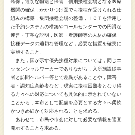
確保，適切な輸送と保管，個別接種会場となる医療
機関の確保，かかりつけ医でも接種が受けられる仕
組みの構築，集団接種会場の整備，ＩＣＴを活用し
た予約システムの構築やコールセンターでの円滑な
運営・丁寧な説明，医師・看護師等の人材の確保，
接種データの適切な管理など，必要な措置を確実に
実施すること。
また，国が示す優先接種対象については，同じエ
ッセンシャルワーカーでありながら，入所施設従事
者と訪問ヘルパー等とで差異があることや，障害
者・認知症高齢者など，現実に接種困難者となり得
る方々への対応についても具体的に示されていない
ことから，本市として配慮を必要とする方々へ柔軟
かつきめ細かく対応されることを求める。
あわせて，市民や市会に対して必要な情報を適宜
開示することを求める。