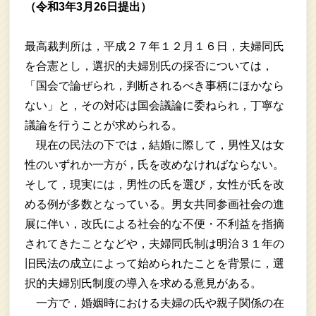
（令和3年3月26日提出）
最高裁判所は，平成２７年１２月１６日，夫婦同氏
を合憲とし，選択的夫婦別氏の採否については，
「国会で論ぜられ，判断されるべき事柄にほかなら
ない」と，その対応は国会議論に委ねられ，丁寧な
議論を行うことが求められる。
現在の民法の下では，結婚に際して，男性又は女
性のいずれか一方が，氏を改めなければならない。
そして，現実には，男性の氏を選び，女性が氏を改
める例が多数となっている。男女共同参画社会の進
展に伴い，改氏による社会的な不便・不利益を指摘
されてきたことなどや，夫婦同氏制は明治３１年の
旧民法の成立によって始められたことを背景に，選
択的夫婦別氏制度の導入を求める意見がある。
一方で，婚姻時における夫婦の氏や親子関係の在