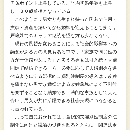
７％ポイント上昇している。平均初婚年齢も上昇
し，３０歳前後となっている。
このように，男女とも生まれ持った氏名で信用・
実績・資産を築いてから婚姻を迎えることも多く，
戸籍姓でのキャリア継続を望む方も少なくない。
現行の風習が変わることによる社会的影響等への
懸念があるとの意見もある中で，「家族で同じ姓の
方が一体感が深まる」と考える男女は引き続き夫婦
同姓で結婚できる一方，必要に応じて夫婦別姓を選
べるようにする選択的夫婦別姓制度の導入は，改姓
を望まない男女が婚姻による改姓義務による不利益
を案ずることなく結婚でき，法的な家族として支え
合い，男女が共に活躍できる社会実現につながると
も言われている。
よって国におかれては，選択的夫婦別姓制度の法
制化に向けた議論の促進を図るとともに，関連法令