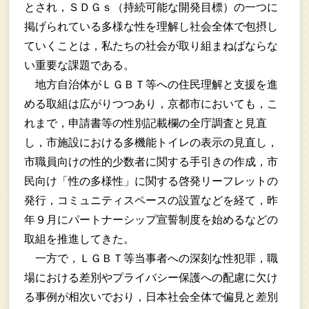
とされ，ＳＤＧｓ（持続可能な開発目標）の一つに
掲げられている多様な性を理解し社会全体で包摂し
ていくことは，私たちの社会が取り組まねばならな
い重要な課題である。
地方自治体がＬＧＢＴ等への住民理解と支援を進
める取組は広がりつつあり，京都市においても，こ
れまで，申請書等の性別記載欄の全庁調査と見直
し，市施設における多機能トイレの表示の見直し，
市職員向けの性的少数者に関する手引きの作成，市
民向け「性の多様性」に関する啓発リーフレットの
発行，コミュニティスペースの設置などを経て，昨
年９月にパートナーシップ宣誓制度を始めるなどの
取組を推進してきた。
一方で，ＬＧＢＴ等当事者への深刻な性犯罪，職
場における差別やプライバシー保護への配慮に欠け
る事例が相次いでおり，日本社会全体で偏見と差別