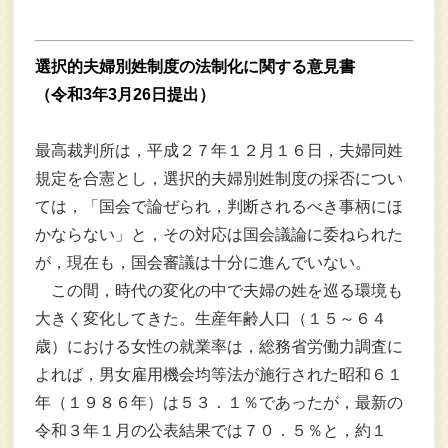
選択的夫婦別姓制度の法制化に関する意見書
（令和3年3月26日提出）
最高裁判所は，平成２７年１２月１６日，夫婦同姓
規定を合憲とし，選択的夫婦別姓制度の採否につい
ては，「国会で論ぜられ，判断されるべき事柄にほ
かならない」と，その対応は国会議論に委ねられた
が，現在も，国会審議は十分に進んでいない。
この間，時代の変化の中で夫婦の姓を巡る環境も
大きく変化してきた。生産年齢人口（１５～６４
歳）における女性の就業率は，総務省労働力調査に
よれば，男女雇用機会均等法が施行された昭和６１
年（１９８６年）は５３．１％であったが，最新の
令和３年１月の公表結果では７０．５％と，約１