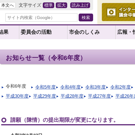
文字サイズ
本文へ
標準
拡大
読み上げ
結果
委員会の活動
市会のしくみ
広報・
お知らせ一覧（令和6年度）
令和6年度
令和5年度
令和4年度
令和3年度
令和2年度
平成30年度
平成29年度
平成28年度
平成27年度
平成26年
請願（陳情）の提出期限が変更になります。