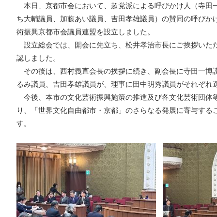
本日、京都市会において、超党派による呼びかけ人（寺田
ち大輔議員、加藤あい議員、吉田孝雄議員）の賛同の呼びか
術振興京都市会議員連盟を設立しました。
設立総会では、開会に先立ち、松井孝治市長にご挨拶いた
認しました。
その後は、西村義直会長の挨拶に続き、副会長に寺田一博
るみ議員、吉田孝雄議員が、理事に田中明秀議員がそれぞれ
今後、本市の文化芸術振興施策の推進及び各文化芸術団体
り、「世界文化自由都市・京都」のさらなる発展に寄与する
す。