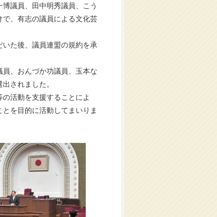
一博議員、田中明秀議員、こう
けで、有志の議員による文化芸
だいた後、議員連盟の規約を承
議員、おんづか功議員、玉本な
選出されました。
等の活動を支援することによ
ことを目的に活動してまいりま