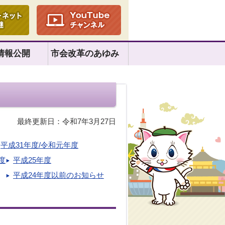
情報公開
市会改革のあゆみ
最終更新日：令和7年3月27日
平成31年度/令和元年度
度
平成25年度
平成24年度以前のお知らせ