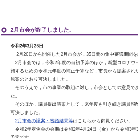
2月市会が終了しました。
令和2年3月25日
2月20日から開催した2月市会が，35日間の集中審議期間
2月市会では，令和2年度の当初予算のほか，新型コロナウ
施するための令和元年度の補正予算など，市長から提案された
原案のとおり可決しました。
そのうえで，市の事業の取組に対し，市会としての意見で
た。
そのほか，議員提出議案として，来年度も引き続き議員報酬
可決しました。
2月市会の議案・審議結果等
はこちらから御覧ください。
令和2年定例会の会期は令和2年4月24日（金）から令和3年3
予定です。