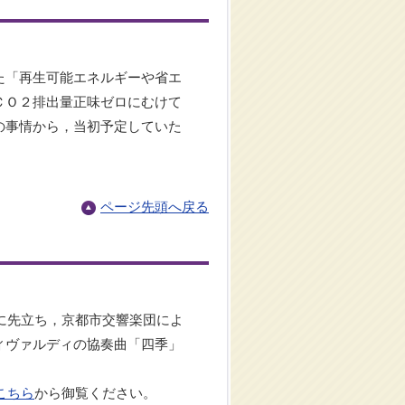
た「再生可能エネルギーや省エ
ＣＯ２排出量正味ゼロにむけて
の事情から，当初予定していた
ページ先頭へ戻る
に先立ち，京都市交響楽団によ
ィヴァルディの協奏曲「四季」
こちら
から御覧ください。