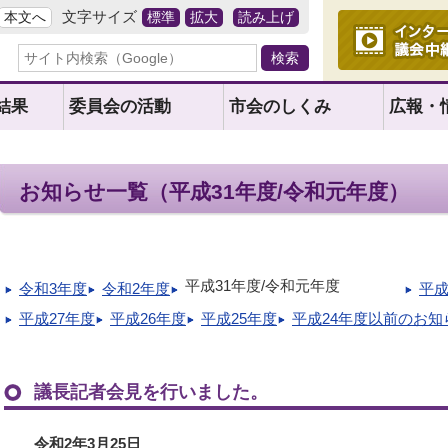
文字サイズ
本文へ
標準
拡大
読み上げ
結果
委員会の活動
市会のしくみ
広報・
お知らせ一覧（平成31年度/令和元年度）
平成31年度/令和元年度
令和3年度
令和2年度
平成
平成27年度
平成26年度
平成25年度
平成24年度以前のお知
議長記者会見を行いました。
令和2年3月25日