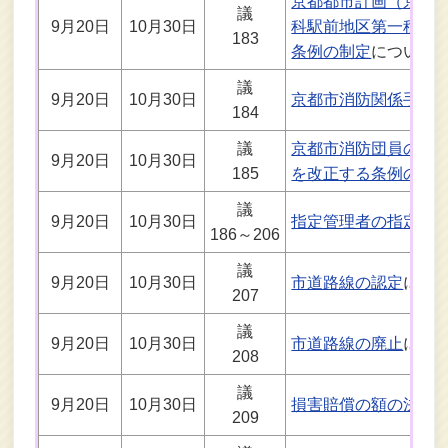
京都都市計画（京都
議
9月20日
10月30日
科駅前地区第一種市
183
条例の制定
について
議
9月20日
10月30日
京都市消防関係手数
184
議
京都市消防団員の定
9月20日
10月30日
185
を改正する条例の制
議
9月20日
10月30日
指定管理者の指定
に
186～206
議
9月20日
10月30日
市道路線の認定
につ
207
議
9月20日
10月30日
市道路線の廃止
につ
208
議
9月20日
10月30日
損害賠償の額の決定
209