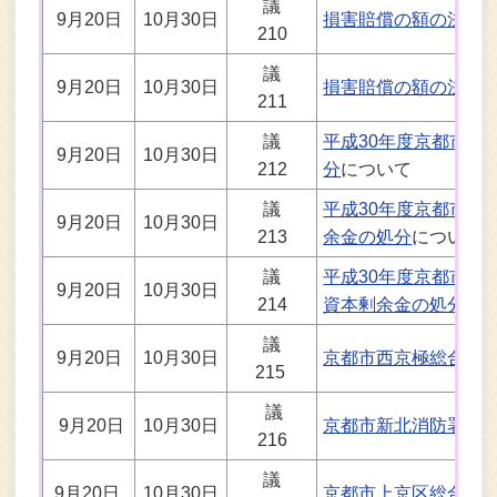
議
9月20日
10月30日
損害賠償の額の決定
210
議
9月20日
10月30日
損害賠償の額の決定
211
議
平成30年度京都市自
9月20日
10月30日
212
分
について
議
平成30年度京都市水
9月20日
10月30日
213
余金の処分
について
議
平成30年度京都市公
9月20日
10月30日
214
資本剰余金の処分
に
議
9月20日
10月30日
京都市西京極総合運
215
議
9月20日
10月30日
京都市新北消防署（
216
議
9月20日
10月30日
京都市上京区総合庁