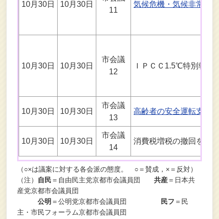
10月30日
10月30日
気候危機・気候非常事
11
市会議
10月30日
10月30日
ＩＰＣＣ1.5℃特別報
12
市会議
10月30日
10月30日
高齢者の安全運転支援
13
市会議
10月30日
10月30日
消費税増税の撤回を求
14
（○×は議案に対する各会派の態度。 ○＝賛成，×＝反対）
（注）
自民
＝自由民主党京都市会議員団
共産
＝日本共
産党京都市会議員団
公明
＝公明党京都市会議員団
民フ
＝民
主・市民フォーラム京都市会議員団