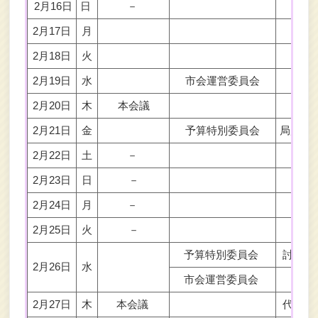
2月16日
日
－
2月17日
月
2月18日
火
2月19日
水
市会運営委員会
2月20日
木
本会議
2月21日
金
予算特別委員会
局別質
2月22日
土
－
2月23日
日
－
2月24日
月
－
2月25日
火
－
予算特別委員会
討論結
2月26日
水
市会運営委員会
2月27日
木
本会議
代表質