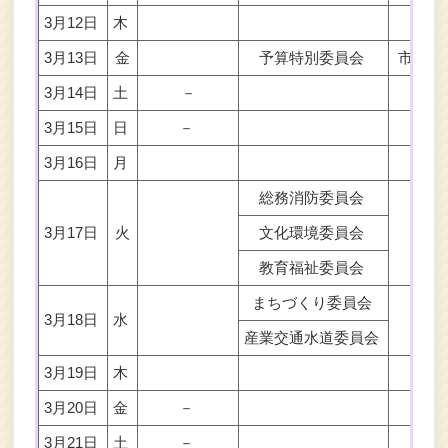
3月12日
木
3月13日
金
予算特別委員会
市長等
3月14日
土
－
3月15日
日
－
3月16日
月
総務消防委員会
3月17日
火
文化環境委員会
教育福祉委員会
まちづくり委員会
3月18日
水
産業交通水道委員会
3月19日
木
3月20日
金
－
3月21日
土
－