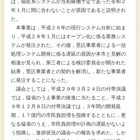
は，福祉系システムが当初稼働予定であった令和２
年１月に間に合わないことが原因であると説明され
た。
本事業は，平成２６年の現行システム分析に始ま
り，平成２８年１月にはオープン化に係る業務シス
テムが発注された。その後，受託事業者による一括
処理システム開発に係る遅延の原因が本市と見解の
相違が見られ，第三者による検討委員会が開かれた
結果，受託事業者との契約を解消し，新たな事業者
に発注することになった。
議会としては，平成２９年３月２４日の付帯決議
では，猛省のうえ事業の推進に当たること。平成２
９年１２月８日の付帯決議では，３年間の開発延
期，１７億円の市民負担増を指摘するとともに，更
なる猛省のうえ，市民負担増や計画の遅延がないよ
う指摘し，進捗状況の議会への報告を求めた。しか