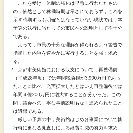
これを受け，体制の強化は早急に行われたもの
の，依然として稼働時期は示されておらず，これを
示す時期すらも明確とはなっていない現状では，本
予算の執行に当たっての市民への説明として不十分
である。
よって，市民の十分な理解が得られるよう警告で
指摘した内容を速やかに実行することを強く求め
る。
2
京都市美術館における収支について，再整備前
（平成28年度）では年間税負担が3,900万円であっ
たことに比べ，充実拡大したとはいえ再整備後では
年間４億200万円に増大することが分かった。この
間，議会への丁寧な事前説明もなく進められたこと
は遺憾である。
厳しい予算の中，美術館はじめ各事業について執
行時に更なる見直しによる経費削減の努力を求め