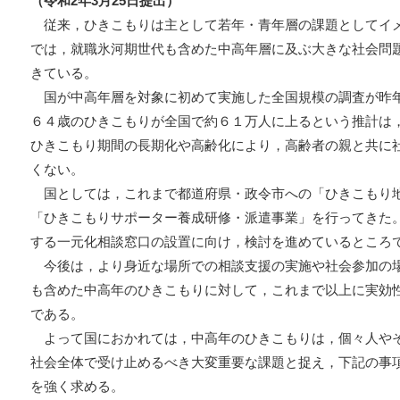
（令和2年3月25日提出）
従来，ひきこもりは主として若年・青年層の課題としてイ
では，就職氷河期世代も含めた中高年層に及ぶ大きな社会問
きている。
国が中高年層を対象に初めて実施した全国規模の調査が昨
６４歳のひきこもりが全国で約６１万人に上るという推計は
ひきこもり期間の長期化や高齢化により，高齢者の親と共に
くない。
国としては，これまで都道府県・政令市への「ひきこもり
「ひきこもりサポーター養成研修・派遣事業」を行ってきた
する一元化相談窓口の設置に向け，検討を進めているところ
今後は，より身近な場所での相談支援の実施や社会参加の
も含めた中高年のひきこもりに対して，これまで以上に実効
である。
よって国におかれては，中高年のひきこもりは，個々人や
社会全体で受け止めるべき大変重要な課題と捉え，下記の事
を強く求める。