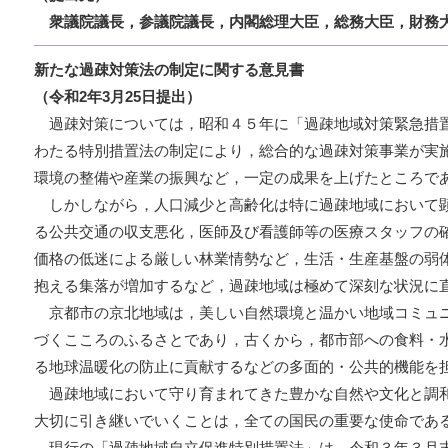
衆議院議長，参議院議長，内閣総理大臣，総務大臣，財務
新たな過疎対策法の制定に関する意見書
（令和2年3月25日提出）
過疎対策については，昭和４５年に「過疎地域対策緊急措
わたる特別措置法の制定により，総合的な過疎対策事業が実
環境の整備や産業の振興など，一定の成果を上げたところで
しかしながら，人口減少と高齢化は特に過疎地域において
る公共交通の収支悪化，医師及び看護師等の医療スタッフの
価格の低迷による厳しい林業情勢など，生活・生産基盤の弱
抱える集落が増加するなど，過疎地域は極めて深刻な状況に
京都市の京北地域は，美しい自然環境と温かい地域コミュ
づくこころのふるさとであり，古くから，都市部への食料・
る地球温暖化の防止に貢献するなどの多面的・公共的機能を
過疎地域において守り育まれてきた豊かな自然や文化と調
大切に引き継いでいくことは，全ての国民の重要な使命であ
現行の「過疎地域自立促進特別措置法」は，令和３年３月