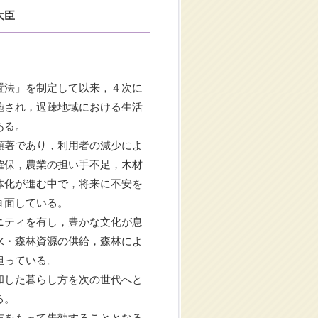
大臣
置法」を制定して以来，４次に
施され，過疎地域における生活
ある。
顕著であり，利用者の減少によ
確保，農業の担い手不足，木材
体化が進む中で，将来に不安を
直面している。
ニティを有し，豊かな文化が息
水・森林資源の供給，森林によ
担っている。
和した暮らし方を次の世代へと
る。
末をもって失効することとなる