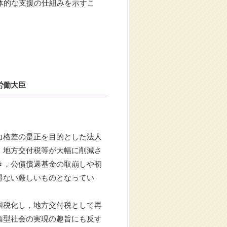
体的な支援の仕組みを示すこ
労働大臣
力格差の是正を目的とした法人
，地方交付税等が大幅に削減さ
き，公債償還基金の取崩しや初
得ない厳しいものとなってい
国税化し，地方交付税として再
権型社会の実現の趣旨にも反す