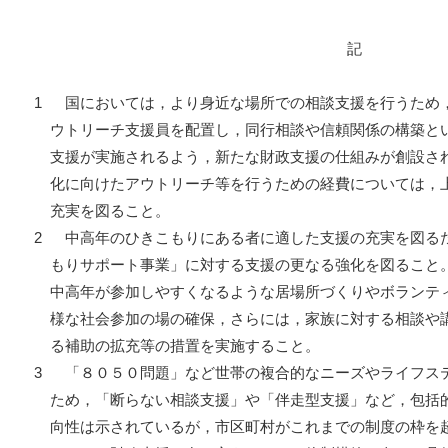
記
1
国においては，より身近な場所での相談支援を行うため
ウトリーチ支援員を配置し，同行相談や信頼関係の構築と
支援が実施されるよう，新たな財政支援の仕組みが創設さ
化に向けたアウトリーチ等を行うための経費については，
充実を図ること。
2
中高年のひきこもりにある者に適した支援の充実を図る
もりサポート事業」に対する支援の更なる強化を図ること
中高年が参加しやすくなるような居場所づくりやボランテ
様な社会参加の場の確保，さらには，家族に対する相談や
る補助の拡充等の措置を実施すること。
3
「８０５０問題」など世帯の複合的なニーズやライフス
ため，「断らない相談支援」や「伴走型支援」など，包括
向性は示されているが，市区町村がこれまでの制度の枠を