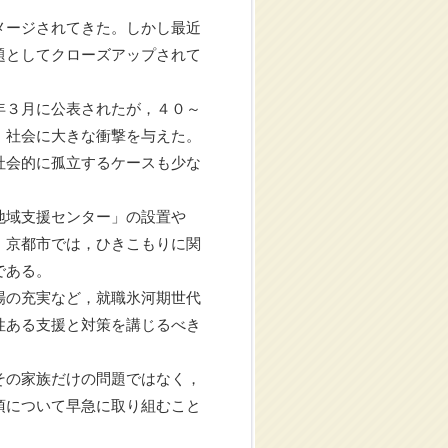
メージされてきた。しかし最近
題としてクローズアップされて
年３月に公表されたが，４０～
，社会に大きな衝撃を与えた。
社会的に孤立するケースも少な
地域支援センター」の設置や
。京都市では，ひきこもりに関
である。
場の充実など，就職氷河期世代
性ある支援と対策を講じるべき
その家族だけの問題ではなく，
項について早急に取り組むこと