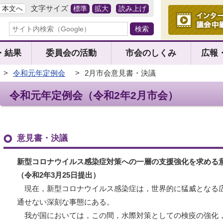
文字サイズ
本文へ
標準
拡大
読み上げ
・結果
委員会の活動
市会のしくみ
広報
>
令和元年定例会
>
2月市会意見書・決議
令和元年定例会（令和2年2月市会）
意見書・決議
新型コロナウイルス感染症対策への一層の支援強化を求める
（令和2年3月25日提出）
現在，新型コロナウイルス感染症は，世界的に猛威となる
通せない深刻な事態にある。
我が国においては，この間，水際対策としての検疫の強化