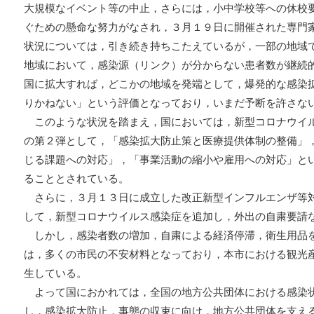
大規模なイベント等の中止，さらには，小中学校等への休校
ぐための懸命な努力がなされ，３月１９日に開催された専門
状況については，引き続き持ちこたえているが，一部の地域
地域において，感染源（リンク）が分からない患者数が継続
国に拡大すれば，どこかの地域を発端として，爆発的な感染
りかねない」という評価となっており，いまだ予断を許さな
このような状況を踏まえ，国においては，新型コロナウイ
の第２弾として，「感染拡大防止策と医療提供体制の整備」
じる課題への対応」，「事業活動の縮小や雇用への対応」と
ることとされている。
さらに，３月１３日に成立した改正新型インフルエンザ等
して，新型コロナウイルス感染症を追加し，外出の自粛要請
しかし，感染者数の増加，自粛による経済停滞，衛生用品
は，多くの市民の不安材料となっており，本市における観光
生している。
よって国におかれては，全国の地方公共団体における感染
し，感染拡大防止，事態の収束に向け，地方公共団体を支え