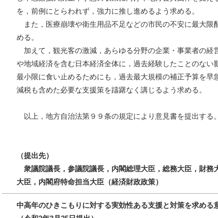
を，前例にとらわれず，強力に推し進めるよう求める。
また，医療崩壊や衛生用品不足などの市民の不安に最大限
める。
加えて，観光客の激減，あらゆる分野の企業・事業者の経
や地域経済を含む日本経済全体に，過去経験したことのない
最小限に食い止めるためにも，過去最大規模の補正予算を早
減税も含めた必要な支援策を躊躇なく講じるよう求める。
以上，地方自治法第９９条の規定により意見書を提出する
（提出先）
衆議院議長，参議院議長，内閣総理大臣，総務大臣，財務
大臣，内閣府特命担当大臣（経済財政政策）
中高年のひきこもりに対する実効性ある支援と対策を求める