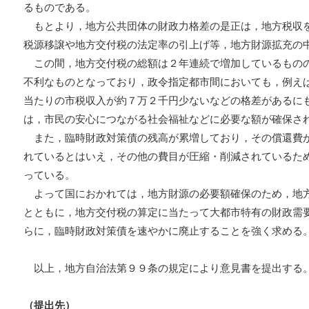
るものである。
もとより，地方公共団体の財政力格差の是正は，地方税収
税源移譲や地方交付税の法定率の引上げ等，地方財源拡充の
この間，地方交付税の総額は２年連続で増加しているもの
不利なものとなっており，政令指定都市間においても，例え
当たりの市税収入が約７万２千円少ないなどの格差があるに
は，市民の安心につながる社会福祉などに必要な額が確保さ
また，臨時財政対策債の残高が累増しており，その償還費
れているとはいえ，その他の費目が圧縮・削減されているた
っている。
よって国におかれては，地方財源の必要額確保のため，地
とともに，地方交付税の算定に当たって大都市特有の財政需
らに，臨時財政対策債を速やかに廃止することを強く求める
以上，地方自治法第９９条の規定により意見書を提出する
（提出先）