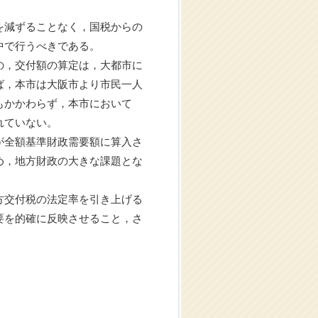
を減ずることなく，国税からの
中で行うべきである。
の，交付額の算定は，大都市に
ば，本市は大阪市より市民一人
もかかわらず，本市において
れていない。
が全額基準財政需要額に算入さ
め，地方財政の大きな課題とな
方交付税の法定率を引き上げる
要を的確に反映させること，さ
。
。