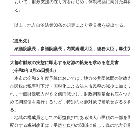
おいて，財政支援の在り方をはじめ，体制構築に向けた具
と。
以上，地方自治法第99条の規定により意見書を提出する。
（提出先）
衆議院議長，参議院議長，内閣総理大臣，総務大臣，厚生
大都市財政の実態に即応する財源の拡充を求める意見書
（令和2年3月25日提出）
本市の令和２年度予算においては，地方公共団体間の財政
市民税の税率引下げ・国税化による法人市民税の減少に加え
れ，一般財源収入が８２億円減少し，財政調整基金も底をつ
めて調整債を発行するなど，特別の財源対策で補填せざるを
る。
地域の構成員としての応益負担である法人市民税の一部を
配分する税制改正は，受益と負担の関係に反し，真の地方分