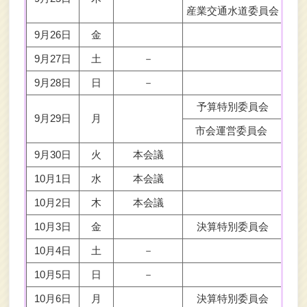
産業交通水道委員会
9月26日
金
9月27日
土
－
9月28日
日
－
予算特別委員会
討
9月29日
月
市会運営委員会
9月30日
火
本会議
10月1日
水
本会議
代
10月2日
木
本会議
代
10月3日
金
決算特別委員会
書
10月4日
土
－
10月5日
日
－
10月6日
月
決算特別委員会
局別