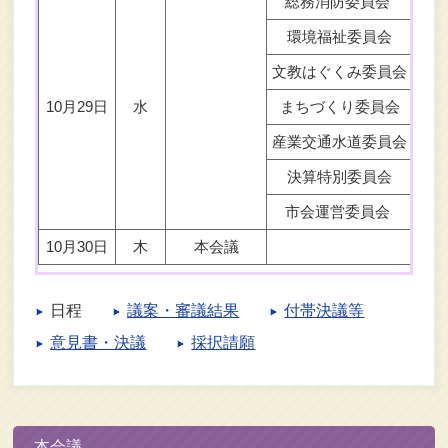
総務消防委員会
環境福祉委員会
文教はぐくみ委員会
討
10月29日
水
まちづくり委員会
産業交通水道委員会
決算特別委員会
市会運営委員会
10月30日
木
本会議
日程
議案・審議結果
付帯決議等
意見書・決議
採択請願
本会議