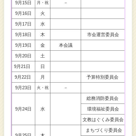
9月15日
－
月・祝
9月16日
火
9月17日
水
9月18日
木
市会運営委員会
9月19日
金
本会議
9月20日
土
9月21日
日
9月22日
月
予算特別委員会
局別
9月23日
－
火・祝
総務消防委員会
9月24日
水
環境福祉委員会
文教はぐくみ委員会
まちづくり委員会
9月25日
木