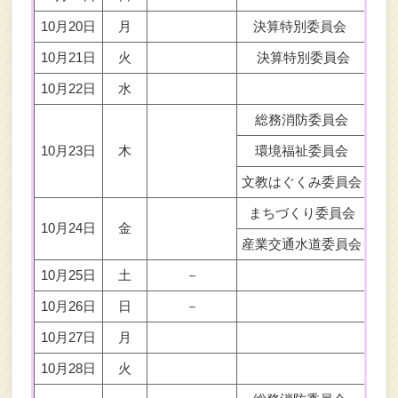
10月20日
月
決算特別委員会
決
10月21日
火
決算特別委員会
決
10月22日
水
総務消防委員会
10月23日
木
環境福祉委員会
文教はぐくみ委員会
まちづくり委員会
10月24日
金
産業交通水道委員会
10月25日
土
－
10月26日
日
－
10月27日
月
10月28日
火