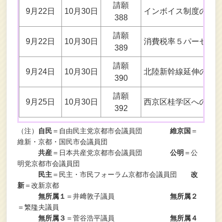
請願
9月22日
10月30日
インボイス制度の廃
388
請願
9月22日
10月30日
消費税率５パーセン
389
請願
9月24日
10月30日
北陸新幹線延伸の反
390
請願
9月25日
10月30日
西京区桂学区への街
392
（注）
自民
＝自由民主党京都市会議員団
維京国
＝
維新・京都・国民市会議員団
共産
＝日本共産党京都市会議員団
公明
＝公
明党京都市会議員団
民主
＝民主・市民フォーラム京都市会議員団
改
新
＝改新京都
無所属１
＝井﨑敦子議員
無所属２
＝繁隆夫議員
無所属３
＝菅谷浩平議員
無所属４