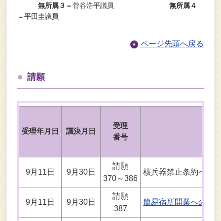
無所属３
＝菅谷浩平議員
無所属４
＝平田圭議員
ページ先頭へ戻る
請願
受理
受理年月日
議決月日
番号
請願
9月11日
9月30日
核兵器禁止条約への
370～386
請願
9月11日
9月30日
簡易宿所開業への指
387