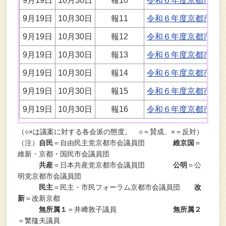
9月19日
10月30日
報10
令和６年度京都市土
9月19日
10月30日
報11
令和６年度京都市市
9月19日
10月30日
報12
令和６年度京都市立
9月19日
10月30日
報13
令和６年度京都市水
9月19日
10月30日
報14
令和６年度京都市公
9月19日
10月30日
報15
令和６年度京都市自
9月19日
10月30日
報16
令和６年度京都市高
（○×は議案に対する各会派の態度。 ○＝賛成、×＝反対）
（注）
自民
＝自由民主党京都市会議員団
維京国
＝
維新・京都・国民市会議員団
共産
＝日本共産党京都市会議員団
公明
＝公
明党京都市会議員団
民主
＝民主・市民フォーラム京都市会議員団
改
新
＝改新京都
無所属１
＝井﨑敦子議員
無所属２
＝繁隆夫議員