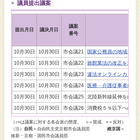
議員提出議案
議案
提出月日
議決月日
番号
10月30日
10月30日
市会議21
国家公務員の地域手当
10月30日
10月30日
市会議22
旅館業法の改正を求め
10月30日
10月30日
市会議23
違法オンラインカジノ
10月30日
10月30日
市会議24
医療・介護従事者に対
10月30日
10月30日
市会議25
北陸新幹線延伸を白紙
10月30日
10月30日
市会議26
消費税５％以下への減
（○×は議案に対する各会派の態度。 ○＝賛成、×＝反対）
（注）
自民
＝自由民主党京都市会議員団
維京国
＝
維新・京都・国民市会議員団