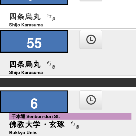
四条烏丸
行
き
Shijo Karasuma
55
四条烏丸
行
き
Shijo Karasuma
の
り
6
ば
千本通 Senbon-dori St.
佛教大学・玄琢
行
き
Bukkyo Univ.