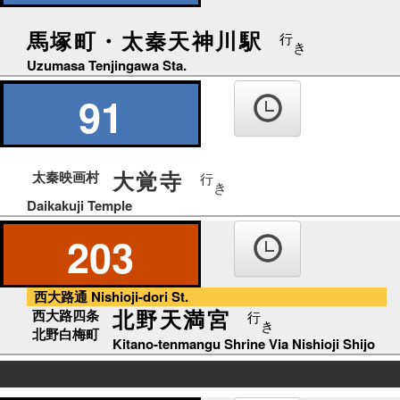
馬塚町・太秦天神川駅
行
き
Uzumasa Tenjingawa Sta.
91
大覚寺
太秦映画村
行
き
Daikakuji Temple
203
西大路通 Nishioji-dori St.
北野天満宮
西大路四条
行
き
北野白梅町
Kitano-tenmangu Shrine Via Nishioji Shijo
の