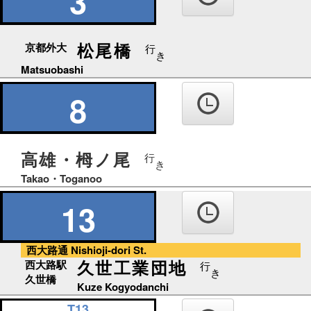
3
ば
松尾橋
京都外大
行
き
Matsuobashi
8
高雄・栂ノ尾
行
き
Takao・Toganoo
13
西大路通 Nishioji-dori St.
久世工業団地
西大路駅
行
き
久世橋
Kuze Kogyodanchi
T13