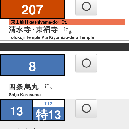
207
東山通 Higashiyama-dori St.
清水寺･東福寺
行
き
Tofukuji Temple Via Kiyomizu-dera Temple
の
り
8
ば
四条烏丸
行
き
Shijo Karasuma
T13
13
特13