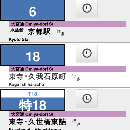
り
6
ば
大宮通 Omiya-dori St.
京都駅
水族館
行
き
Kyoto Sta.
18
大宮通 Omiya-dori St.
東寺･久我石原町
行
き
Koga Ishiharacho
T18
特18
大宮通 Omiya-dori St.
東寺･久世橋東詰
行
き
Kuzebashi Higashizume