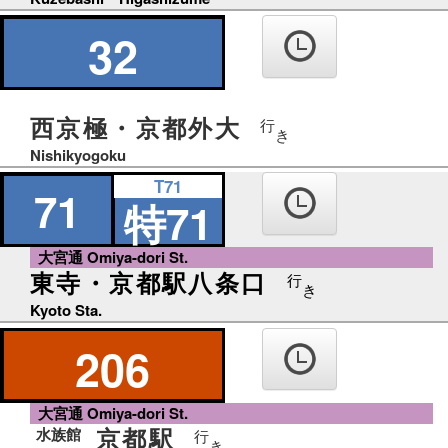
32
西京極・京都外大
行
き
Nishikyogoku
T71
71
特71
大宮通 Omiya-dori St.
東寺・京都駅八条口
行
き
Kyoto Sta.
206
大宮通 Omiya-dori St.
京都駅
水族館
行
き