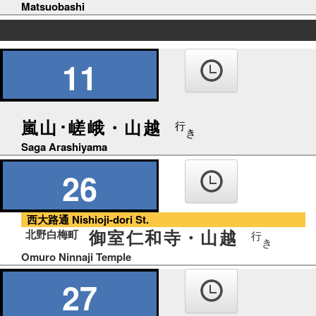
Matsuobashi
の
り
11
ば
嵐山･嵯峨・山越
行
き
Saga Arashiyama
26
西大路通 Nishioji-dori St.
御室仁和寺・山越
北野白梅町
行
き
Omuro Ninnaji Temple
27