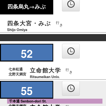
四条烏丸→みぶ
四条大宮・みぶ
行
き
Shijo Omiya
の
り
52
ば
立命館大学
七本松通
行
き
北野天満宮
Ritsumeikan Univ.
55
千本通 Senbon-dori St.
北野天満宮