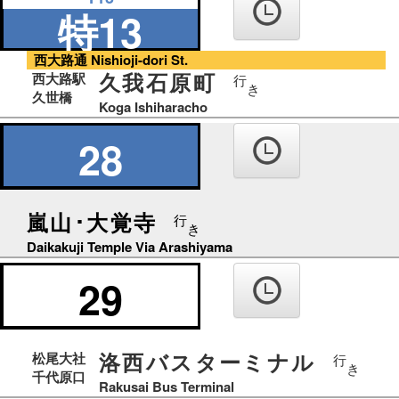
特13
西大路通 Nishioji-dori St.
久我石原町
西大路駅
行
き
久世橋
Koga Ishiharacho
28
嵐山･大覚寺
行
き
Daikakuji Temple Via Arashiyama
29
洛西バスターミナル
松尾大社
行
き
千代原口
Rakusai Bus Terminal