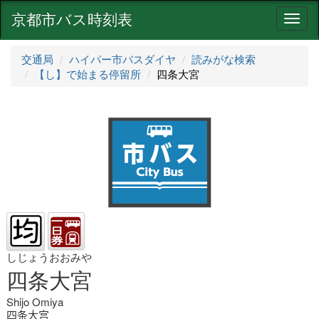
京都市バス時刻表
ナ
ビ
ゲ
交通局
ハイパー市バスダイヤ
読みがな検索
ー
【し】で始まる停留所
四条大宮
シ
ョ
ン
しじょうおおみや
四条大宮
Shijo Omiya
四条大宫