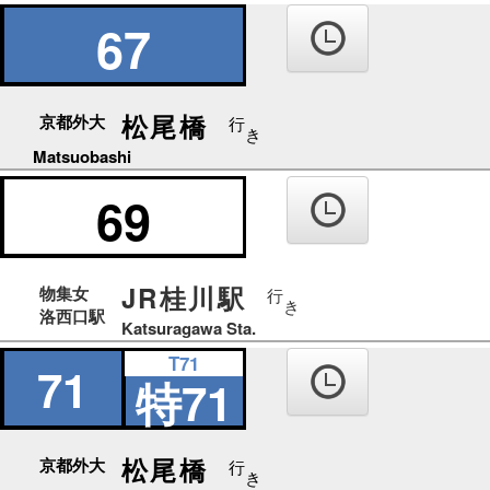
67
松尾橋
京都外大
行
き
Matsuobashi
69
JR桂川駅
物集女
行
き
洛西口駅
Katsuragawa Sta.
T71
71
特71
松尾橋
京都外大
行
き