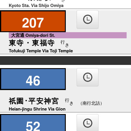
Kyoto Sta. Via Shijo Omiya
207
大宮通 Omiya-dori St.
東寺・東福寺
行
き
Tofukuji Temple Via Toji Temple
の
り
46
ば
祇園･平安神宮
行
き （南行北詰）
Heian-jingu Shrine Via Gion
52