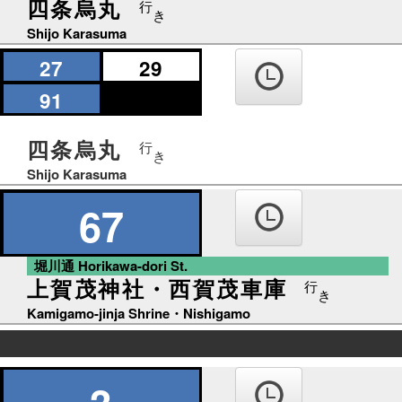
四条烏丸
行
き
Shijo Karasuma
27
29
91
四条烏丸
行
き
Shijo Karasuma
67
堀川通 Horikawa-dori St.
上賀茂神社・西賀茂車庫
行
き
Kamigamo-jinja Shrine・Nishigamo
の
り