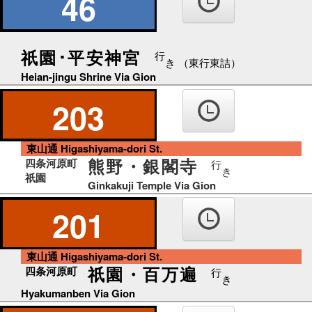
46
祇園･平安神宮
行
き （東行東詰）
Heian-jingu Shrine Via Gion
203
東山通 Higashiyama-dori St.
熊野・銀閣寺
四条河原町
行
き
祇園
Ginkakuji Temple Via Gion
201
東山通 Higashiyama-dori St.
祇園・百万遍
四条河原町
行
き
Hyakumanben Via Gion