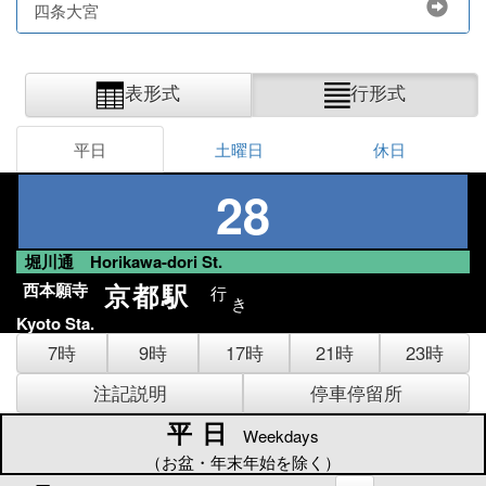
四条大宮
表形式
行形式
平日
土曜日
休日
28
堀川通 Horikawa-dori St.
京都駅
西本願寺
行
き
Kyoto Sta.
7時
9時
17時
21時
23時
注記説明
停車停留所
平日
平日
Weekdays
（お盆・年末年始を除く）