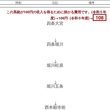
時刻
注記
備考
この系統が100円の収入を得るために掛かる費用です。(令和５年
108
度)→106円 (令和６年度)→
四条大宮
↓
四条堀川
↓
堀川松原
↓
堀川五条
↓
西本願寺前