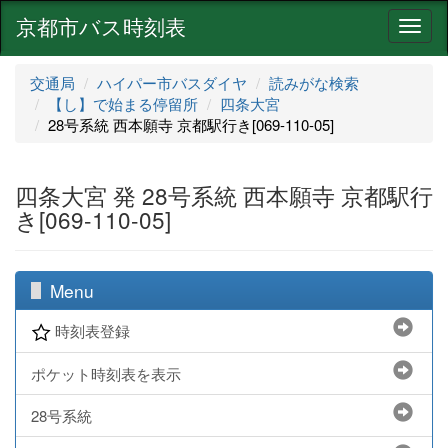
京都市バス時刻表
ナ
ビ
ゲ
交通局
ハイパー市バスダイヤ
読みがな検索
ー
【し】で始まる停留所
四条大宮
シ
28号系統 西本願寺 京都駅行き[069-110-05]
ョ
ン
四条大宮 発 28号系統 西本願寺 京都駅行
き[069-110-05]
Menu
時刻表登録
ポケット時刻表を表示
28号系統