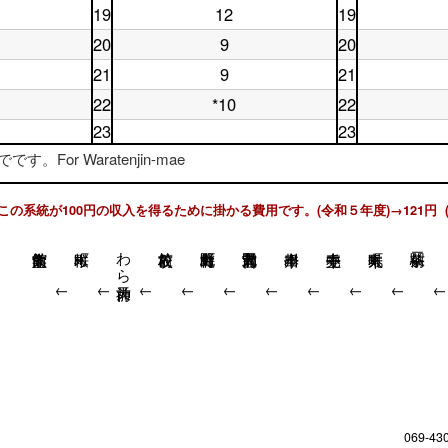
土
休
17
時
台
19
12
19
曜
日
土
休
時
台
日
18
曜
日
台
20
9
20
18
時
土
休
日
19
時
台
曜
日
19
時
21
9
21
土
休
台
日
20
時
台
曜
日
20
時
台
22
*10
22
土
休
日
21
時
台
曜
日
21
時
23
23
台
日
22
時
台
土
休
。For Waratenjin-mae
22
時
台
曜
日
時
台
日
23
台
23
時
この系統が100円の収入を得るために掛かる費用です。(令和５年度)→121円 
時
台
台
わら天神前
↓
↓
↓
↓
↓
↓
↓
↓
↓
069-43