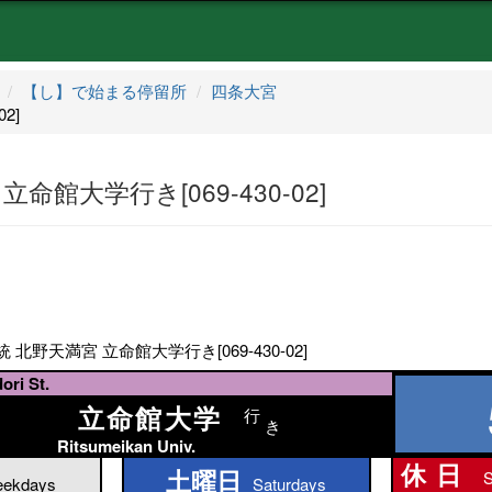
【し】で始まる停留所
四条大宮
2]
命館大学行き[069-430-02]
 北野天満宮 立命館大学行き[069-430-02]
ri St.
立命館大学
行
き
Ritsumeikan Univ.
休日
土曜日
S
土曜日
ekdays
Saturdays
休日