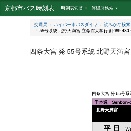
京都市バス時刻表
時刻表切替
停留所検索
交通局
ハイパー市バスダイヤ
読みがな検索
55号系統 北野天満宮 立命館大学行き[069-430-0
四条大宮 発 55号系統 北野天満宮 立
四条大宮 発 55号系統
千本通 Senbon-do
北野天満宮
平日
平日
We