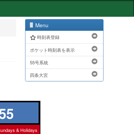
Menu
時刻表登録
ポケット時刻表を表示
55号系統
四条大宮
55
undays & Holidays