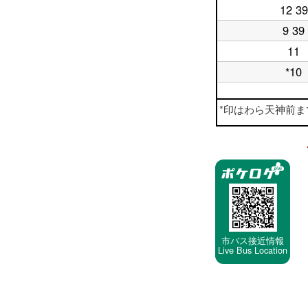
日
時
12 39
平
18
台
日
時
9 39
平
19
台
日
時
11
平
20
台
日
時
*10
平
21
台
日
時
22
台
平
*印はわら天神前までです
時
日
台
23
時
停
台
車
停
留
所
市バス接近情報
Live Bus Location