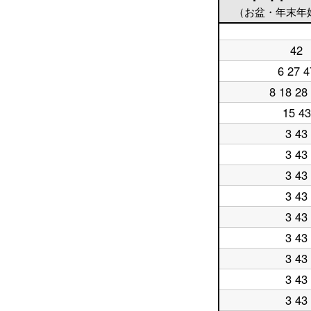
（お盆・年末年
平
42
日
平
5
日
6 27 4
平
時
6
日
台
時
8 18 28
平
7
台
日
時
15 43
平
8
台
日
時
3 43
平
9
台
日
時
3 43
平
10
台
日
時
3 43
平
11
台
日
時
3 43
平
12
台
日
時
3 43
平
13
台
日
時
3 43
平
14
台
日
時
3 43
平
15
台
日
時
3 43
平
16
台
日
時
3 43
平
17
台