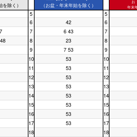
お
始を除く）
（お盆・年末年始を除く）
年末年
5
5
土
休
6
42
6
曜
土
日
休
日
曜
5
日
7
7
6 43
7
土
休
5
日
時
6
曜
日
時
6
台
時
 48
8
23
8
土
休
日
7
台
時
台
曜
日
7
時
台
9
7 53
9
土
休
日
8
時
台
曜
日
8
時
台
10
53
10
土
休
日
9
時
台
曜
日
9
時
台
11
53
11
土
休
日
10
時
台
曜
日
10
時
台
12
53
12
土
休
日
11
時
台
曜
日
11
時
台
13
53
13
土
休
日
12
時
台
曜
日
12
時
台
14
53
14
土
休
日
13
時
台
曜
日
13
時
台
15
53
15
土
休
日
14
時
台
曜
日
14
時
台
16
53
16
土
休
日
15
時
台
曜
日
15
時
台
17
53
17
土
休
日
16
時
台
曜
日
16
時
台
18
18
日
17
時
台