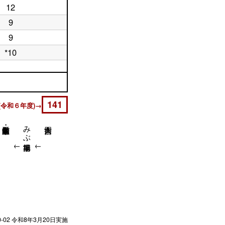
12
9
9
*10
141
(令和６年度)→
みぶ操車場前
↓
↓
↓
0-02
令和8年3月20日実施