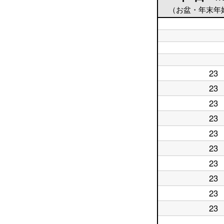
（お盆・年末年
平
日
平
5
日
時
平
6
台
日
時
平
7
23
台
日
平
時
8
日
23
台
平
時
9
日
台
時
23
平
10
台
日
時
23
平
11
台
日
時
23
平
12
台
日
時
23
平
13
台
日
時
23
平
14
台
日
時
23
平
15
台
日
時
23
平
16
台
日
時
23
平
17
台
日
時