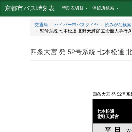
京都市バス時刻表
時刻表切替
停留所検索
交通局
ハイパー市バスダイヤ
読みがな検索
52号系統 七本松通 北野天満宮 立命館大学行き[069
四条大宮 発 52号系統 七本松通 北野
四条大宮 発 52号系統
七本松通
北野天満宮
平日
平日
We