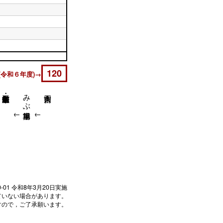
120
(令和６年度)→
みぶ操車場前
↓
↓
↓
0-01
令和8年3月20日実施
ていない場合があります。
すので，ご了承願います。