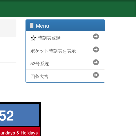
Menu
時刻表登録
ポケット時刻表を表示
52号系統
四条大宮
52
undays & Holidays