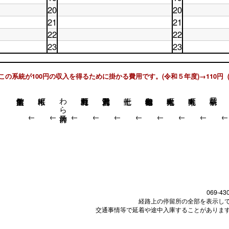
日
18
時
台
土
休
20
20
18
時
台
曜
日
土
休
時
台
21
21
日
19
曜
日
台
19
土
時
休
22
22
日
20
時
曜
台
日
20
土
時
休
23
23
台
日
21
時
曜
台
日
21
土
時
休
台
日
22
時
曜
台
日
22
時
台
日
23
時
台
この系統が100円の収入を得るために掛かる費用です。(令和５年度)→110円 
23
時
台
時
台
台
わら天神前
↓
↓
↓
↓
↓
↓
↓
↓
↓
069-43
経路上の停留所の全部を表示し
交通事情等で延着や途中入庫することがありま