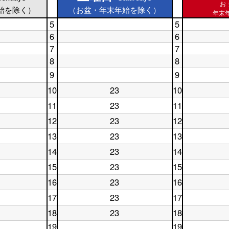
お
始を除く）
（お盆・年末年始を除く）
年末年
5
5
土
休
6
6
曜
日
土
休
7
7
日
5
曜
日
5
土
時
休
8
8
日
6
時
曜
台
日
6
土
時
休
9
台
日
9
7
時
曜
台
日
7
時
土
休
台
日
8
10
23
10
時
台
曜
日
土
休
8
時
台
日
9
曜
日
時
台
11
23
11
9
時
土
休
日
10
台
時
台
曜
日
10
時
12
23
12
土
休
台
日
11
時
台
曜
日
11
時
台
13
23
13
土
休
日
12
時
台
曜
日
12
時
台
14
23
14
土
休
日
13
時
台
曜
日
13
時
台
15
23
15
土
休
日
14
時
台
曜
日
14
時
台
16
23
16
土
休
日
15
時
台
曜
日
15
時
台
17
23
17
土
休
日
16
時
台
曜
日
16
時
台
18
23
18
土
休
日
17
時
台
曜
日
17
時
19
19
台