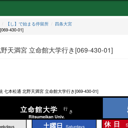
【し】で始まる停留所
四条大宮
-430-01]
天満宮 立命館大学行き[069-430-01]
 七本松通 北野天満宮 立命館大学行き[069-430-01]
立命館大学
行
き
Ritsumeikan Univ.
休日
土曜日
S
土曜日
ekdays
Saturdays
休日