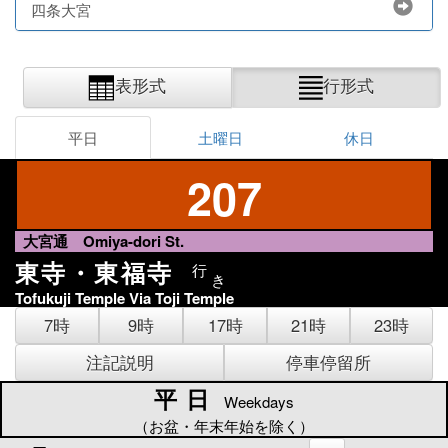
四条大宮
表形式
行形式
平日
土曜日
休日
207
大宮通 Omiya-dori St.
東寺・東福寺
行
き
Tofukuji Temple Via Toji Temple
7時
9時
17時
21時
23時
注記説明
停車停留所
平日
平日
Weekdays
（お盆・年末年始を除く）