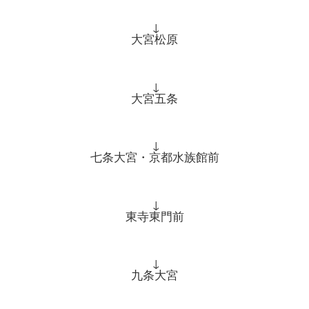
↓
大宮松原
↓
大宮五条
↓
七条大宮・京都水族館前
↓
東寺東門前
↓
九条大宮