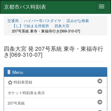
京都市バス時刻表
ナ
ビ
ゲ
交通局
ハイパー市バスダイヤ
読みがな検索
ー
【し】で始まる停留所
四条大宮
シ
207号系統 東寺・東福寺行き[069-310-07]
ョ
ン
四条大宮 発 207号系統 東寺・東福寺行
き[069-310-07]
Menu
時刻表登録
ポケット時刻表を表示
207号系統