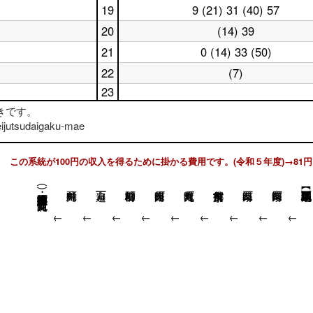
曜
17
台
19
9 (21) 31 (40) 57
土
日
時
曜
18
台
20
(14) 39
土
日
時
曜
19
台
21
0 (14) 33 (50)
土
日
時
曜
20
台
22
(7)
土
日
時
曜
21
23
台
日
時
土
きです。
22
台
曜
時
ijutsudaigaku-mae
日
台
23
時
台
この系統が100円の収入を得るために掛かる費用です。(令和５年度)→81円
(上終町・瓜生山学園京都芸術大学前) 北白川仕伏町
↓
↓
↓
↓
↓
↓
↓
↓
↓