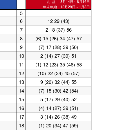
お盆
8月14日～8月16日
年末年始 12月29日～1月3日
5
休
6
12 29 (43)
日
休
5
日
7
2 18 (37) 56
休
時
6
日
台
時
8
(6) 15 (26) 34 (47) 57
休
7
台
日
時
9
(7) 17 (28) 39 (50)
休
8
台
日
時
10
2 (14) 27 (39) 51
休
9
台
日
時
11
(1) 12 (23) 35 (46) 58
休
10
台
日
時
12
(10) 22 (34) 45 (57)
休
11
台
日
時
13
9 (20) 32 (44) 55
休
12
台
日
時
14
(7) 18 (30) 42 (54)
休
13
台
日
時
15
5 (17) 29 (40) 52
休
14
台
日
時
16
(4) 14 (27) 39 (51)
休
15
台
日
時
17
3 (14) 26 (38) 49
休
16
台
日
時
18
(1) 20 (34) 47 (59)
休
17
台