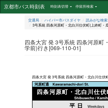
京都市バス時刻表
時刻表切替
停留所検索
交通局
ハイパー市バスダイヤ
読みがな検索
3号系統 四条河原町・北白川仕伏町(上終町・瓜生山
四条大宮 発 3号系統 四条河原
学前)行き[069-110-01]
四条大宮 発 3号系統 四条河原町・北白川仕伏町(上
河原町通 Kawaramachi-dori St.
四条河原町・北白川仕伏
Shibusecho / Kami
平日
平日
Weekdays