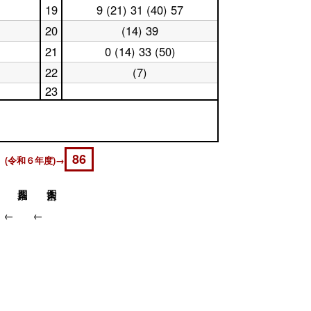
日
時
19
9 (21) 31 (40) 57
休
18
台
日
時
20
(14) 39
休
19
台
日
時
21
0 (14) 33 (50)
休
20
台
日
時
22
(7)
休
21
台
日
時
23
22
台
休
時
日
台
23
時
台
86
 (令和６年度)→
↓
↓