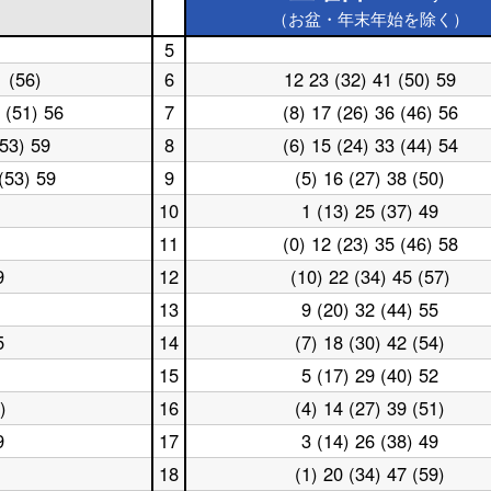
）
（お盆・年末年始を除く）
5
土
1 (56)
6
12 23 (32) 41 (50) 59
曜
土
日
曜
 (51) 56
7
(8) 17 (26) 36 (46) 56
土
5
日
曜
時
6
(53) 59
8
(6) 15 (24) 33 (44) 54
土
日
台
時
曜
7
台
(53) 59
9
(5) 16 (27) 38 (50)
土
日
時
曜
8
台
10
1 (13) 25 (37) 49
土
日
時
曜
9
台
11
(0) 12 (23) 35 (46) 58
土
日
時
曜
10
台
9
12
(10) 22 (34) 45 (57)
土
日
時
曜
11
台
13
9 (20) 32 (44) 55
土
日
時
曜
12
台
5
14
(7) 18 (30) 42 (54)
土
日
時
曜
13
台
15
5 (17) 29 (40) 52
土
日
時
曜
14
台
)
16
(4) 14 (27) 39 (51)
土
日
時
曜
15
台
9
17
3 (14) 26 (38) 49
土
日
時
曜
16
台
18
(1) 20 (34) 47 (59)
土
日
時