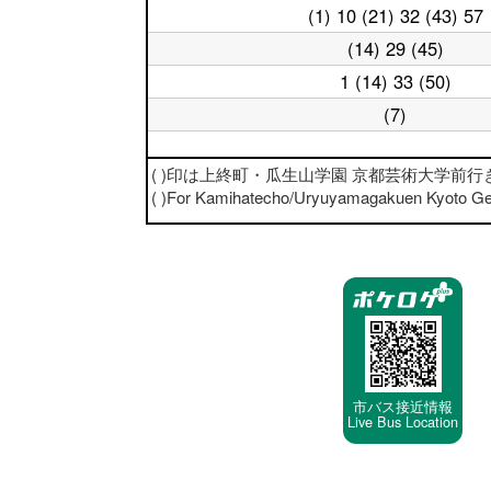
日
時
(1) 10 (21) 32 (43) 57
平
18
台
日
時
(14) 29 (45)
平
19
台
日
時
1 (14) 33 (50)
平
20
台
日
時
(7)
平
21
台
日
時
22
台
平
( )印は上終町・瓜生山学園 京都芸術大学前行
時
日
台
( )For Kamihatecho/Uryuyamagakuen Kyoto Ge
23
時
台
停
車
停
留
所
市バス接近情報
Live Bus Location