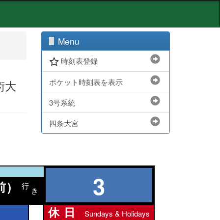
Menu
時刻表登録
ポケット時刻表を表示
術大
3号系統
四条大宮
3
前)
行
き
休日
Sundays & Holidays
休日