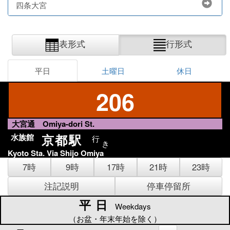
四条大宮
表形式
行形式
平日
土曜日
休日
206
大宮通 Omiya-dori St.
京都駅
水族館
行
き
Kyoto Sta. Via Shijo Omiya
7時
9時
17時
21時
23時
注記説明
停車停留所
平日
平日
Weekdays
（お盆・年末年始を除く）