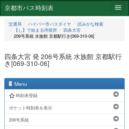
京都市バス時刻表
ナ
ビ
ゲ
交通局
ハイパー市バスダイヤ
読みがな検索
ー
【し】で始まる停留所
四条大宮
シ
206号系統 水族館 京都駅行き[069-310-06]
ョ
ン
四条大宮 発 206号系統 水族館 京都駅行
き[069-310-06]
Menu
時刻表登録
ポケット時刻表を表示
206号系統