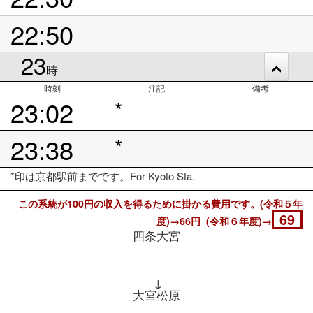
22:50
23
時
時刻
注記
備考
23:02
*
23:38
*
*印は京都駅前までです。For Kyoto Sta.
この系統が100円の収入を得るために掛かる費用です。(令和５年
69
度)→66円 (令和６年度)→
四条大宮
↓
大宮松原