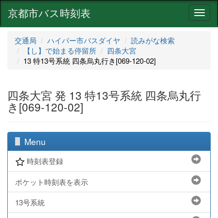
京都市バス時刻表
ナ
ビ
ゲ
交通局
ハイパー市バスダイヤ
読みがな検索
ー
【し】で始まる停留所
四条大宮
シ
13 特13号系統 四条烏丸行き[069-120-02]
ョ
ン
四条大宮 発 13 特13号系統 四条烏丸行
き[069-120-02]
Menu
時刻表登録
ポケット時刻表を表示
13号系統