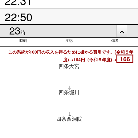
22:50
23
時
時刻
注記
備考
この系統が100円の収入を得るために掛かる費用です。(令和５年
166
度)→164円 (令和６年度)→
四条大宮
↓
四条堀川
↓
四条西洞院