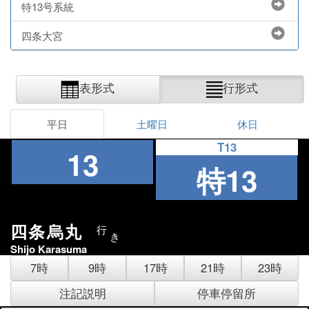
特13号系統
四条大宮
表形式
行形式
平日
土曜日
休日
T13
13
特13
四条烏丸
行
き
Shijo Karasuma
7時
9時
17時
21時
23時
注記説明
停車停留所