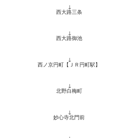
↓
西大路三条
↓
西大路御池
↓
西ノ京円町【ＪＲ円町駅】
↓
北野白梅町
↓
妙心寺北門前
↓