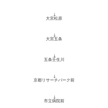
↓
大宮松原
↓
大宮五条
↓
五条壬生川
↓
京都リサーチパーク前
↓
市立病院前