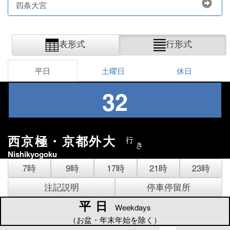
四条大宮
表形式
行形式
平日
土曜日
休日
32
西京極・京都外大
行
き
Nishikyogoku
7時
9時
17時
21時
23時
注記説明
停車停留所
平日
平日
Weekdays
（お盆・年末年始を除く）