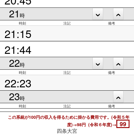
21
時
時刻
注記
備考
21:15
21:44
22
時
時刻
注記
備考
22:23
23
時
時刻
注記
備考
この系統が100円の収入を得るために掛かる費用です。(令和５年
99
度)→98円 (令和６年度)→
四条大宮