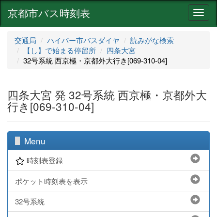
京都市バス時刻表
ナ
ビ
ゲ
交通局
ハイパー市バスダイヤ
読みがな検索
ー
【し】で始まる停留所
四条大宮
シ
32号系統 西京極・京都外大行き[069-310-04]
ョ
ン
四条大宮 発 32号系統 西京極・京都外大
行き[069-310-04]
Menu
時刻表登録
ポケット時刻表を表示
32号系統