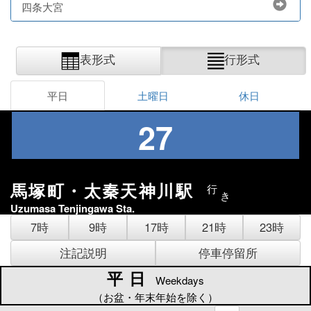
四条大宮
表形式
行形式
平日
土曜日
休日
27
馬塚町・太秦天神川駅
行
き
Uzumasa Tenjingawa Sta.
7時
9時
17時
21時
23時
注記説明
停車停留所
平日
平日
Weekdays
（お盆・年末年始を除く）