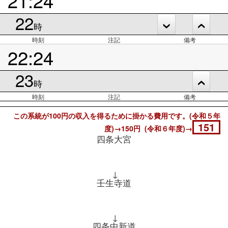
22
時
時刻
注記
備考
22:24
23
時
時刻
注記
備考
この系統が100円の収入を得るために掛かる費用です。(令和５年
151
度)→150円 (令和６年度)→
四条大宮
↓
壬生寺道
↓
四条中新道