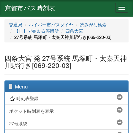
京都市バス時刻表
ナ
ビ
ゲ
交通局
ハイパー市バスダイヤ
読みがな検索
ー
【し】で始まる停留所
四条大宮
シ
27号系統 馬塚町・太秦天神川駅行き[069-220-03]
ョ
ン
四条大宮 発 27号系統 馬塚町・太秦天神
川駅行き[069-220-03]
Menu
時刻表登録
ポケット時刻表を表示
27号系統