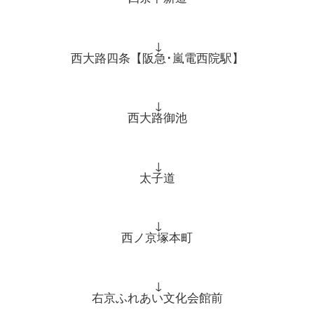
↓
西大路四条【阪急･嵐電西院駅】
↓
西大路御池
↓
太子道
↓
西ノ京塚本町
↓
右京ふれあい文化会館前