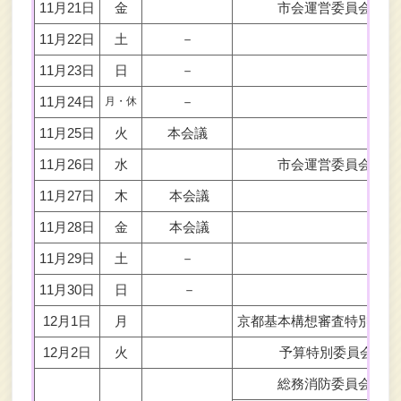
11月21日
金
市会運営委員会
11月22日
土
－
11月23日
日
－
11月24日
－
月・休
11月25日
火
本会議
11月26日
水
市会運営委員会
11月27日
木
本会議
11月28日
金
本会議
11月29日
土
－
11月30日
日
－
12月1日
月
京都基本構想審査特別委員
12月2日
火
予算特別委員会
総務消防委員会