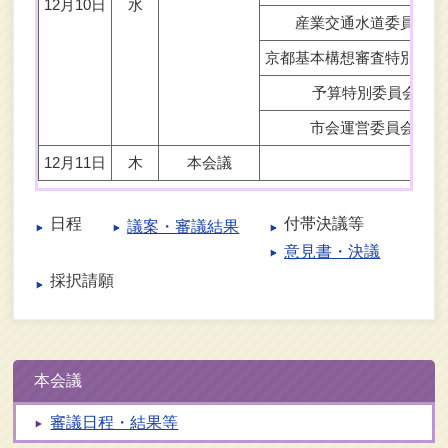
12月10日
水
産業交通水道委員会
京都基本構想審査特別委員
予算特別委員会
市会運営委員会
12月11日
木
本会議
日程
付帯決議等
議案・審議結果
意見書・決議
採択請願
本会議
審議日程・結果等