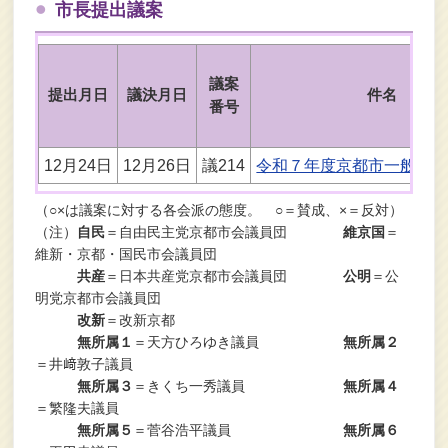
市長提出議案
議案
提出月日
議決月日
件名
番号
12月24日
12月26日
議214
令和７年度京都市一般会
（○×は議案に対する各会派の態度。 ○＝賛成、×＝反対）
（注）
自民
＝自由民主党京都市会議員団
維京国
＝
維新・京都・国民市会議員団
共産
＝日本共産党京都市会議員団
公明
＝公
明党京都市会議員団
改新
＝改新京都
無所属１
＝天方ひろゆき議員
無所属２
＝井﨑敦子議員
無所属３
＝きくち一秀議員
無所属４
＝繁隆夫議員
無所属５
＝菅谷浩平議員
無所属６