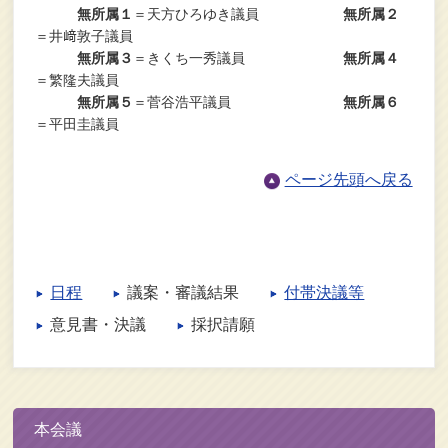
無所属１
＝天方ひろゆき議員
無所属２
＝井﨑敦子議員
無所属３
＝きくち一秀議員
無所属４
＝繁隆夫議員
無所属５
＝菅谷浩平議員
無所属６
＝平田圭議員
ページ先頭へ戻る
日程
議案・審議結果
付帯決議等
意見書・決議
採択請願
本会議