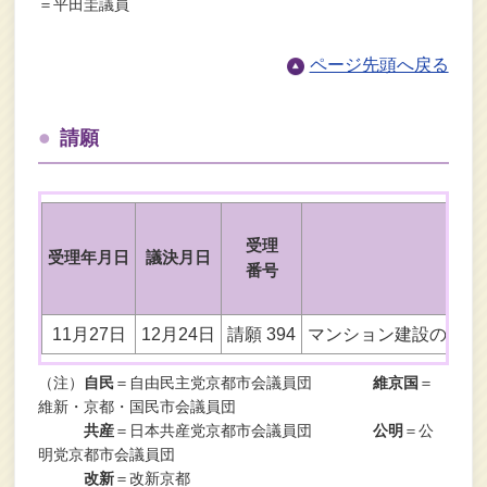
＝平田圭議員
ページ先頭へ戻る
請願
受理
受理年月日
議決月日
件
番号
11月27日
12月24日
請願 394
マンション建設の指導
（注）
自民
＝自由民主党京都市会議員団
維京国
＝
維新・京都・国民市会議員団
共産
＝日本共産党京都市会議員団
公明
＝公
明党京都市会議員団
改新
＝改新京都