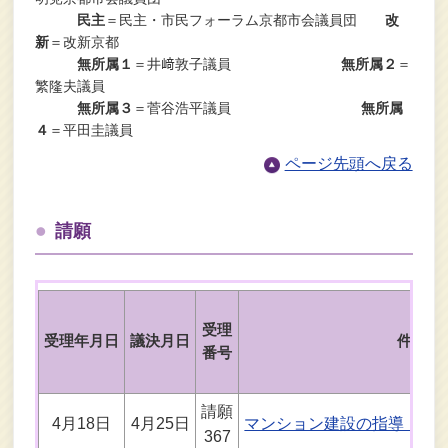
民主
＝民主・市民フォーラム京都市会議員団
改
新
＝改新京都
無所属１
＝井﨑敦子議員
無所属２
＝
繁隆夫議員
無所属３
＝菅谷浩平議員
無所属
４
＝平田圭議員
ページ先頭へ戻る
請願
受理
受理年月日
議決月日
件名
番号
請願
4月18日
4月25日
マンション建設の指導（右
367