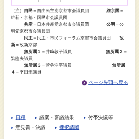
（注）
自民
＝自由民主党京都市会議員団
維京国
＝
維新・京都・国民市会議員団
共産
＝日本共産党京都市会議員団
公明
＝公
明党京都市会議員団
民主
＝民主・市民フォーラム京都市会議員団
改
新
＝改新京都
無所属１
＝井﨑敦子議員
無所属２
＝
繁隆夫議員
無所属３
＝菅谷浩平議員
無所属
４
＝平田圭議員
ページ先頭へ戻る
日程
議案・審議結果
付帯決議等
意見書・決議
採択請願