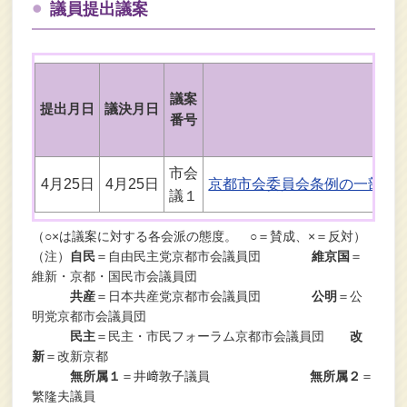
議員提出議案
議案
提出月日
議決月日
件
番号
市会
4月25日
4月25日
京都市会委員会条例の一部を
議１
（○×は議案に対する各会派の態度。 ○＝賛成、×＝反対）
（注）
自民
＝自由民主党京都市会議員団
維京国
＝
維新・京都・国民市会議員団
共産
＝日本共産党京都市会議員団
公明
＝公
明党京都市会議員団
民主
＝民主・市民フォーラム京都市会議員団
改
新
＝改新京都
無所属１
＝井﨑敦子議員
無所属２
＝
繁隆夫議員