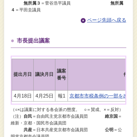
無所属３
＝菅谷浩平議員
無所属
４
＝平田圭議員
ページ先頭へ戻る
市長提出議案
議案
提出月日
議決月日
件名
番号
4月18日
4月25日
報1
京都市市税条例の一部を改正
（○×は議案に対する各会派の態度。 ○＝賛成、×＝反対）
（注）
自民
＝自由民主党京都市会議員団
維京国
＝
維新・京都・国民市会議員団
共産
＝日本共産党京都市会議員団
公明
＝公
明党京都市会議員団