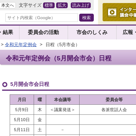
文字サイズ
本文へ
標準
拡大
読み上げ
・結果
委員会の活動
市会のしくみ
広報
>
令和元年定例会
>
日程（5月市会）
令和元年定例会（5月開会市会）日程
5月開会市会日程
月日
曜
本会議等
委員会等
5月9日
木
＜議案発送＞
各派世話人会
5月10日
金
5月11日
土
－