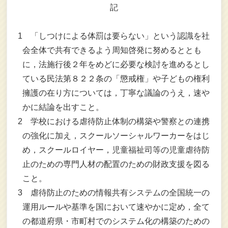
記
1
「しつけによる体罰は要らない」という認識を社
会全体で共有できるよう周知啓発に努めるととも
に，法施行後２年をめどに必要な検討を進めるとし
ている民法第８２２条の「懲戒権」や子どもの権利
擁護の在り方については，丁寧な議論のうえ，速や
かに結論を出すこと。
2
学校における虐待防止体制の構築や警察との連携
の強化に加え，スクールソーシャルワーカーをはじ
め，スクールロイヤー，児童福祉司等の児童虐待防
止のための専門人材の配置のための財政支援を図る
こと。
3
虐待防止のための情報共有システムの全国統一の
運用ルールや基準を国において速やかに定め，全て
の都道府県・市町村でのシステム化の構築のための