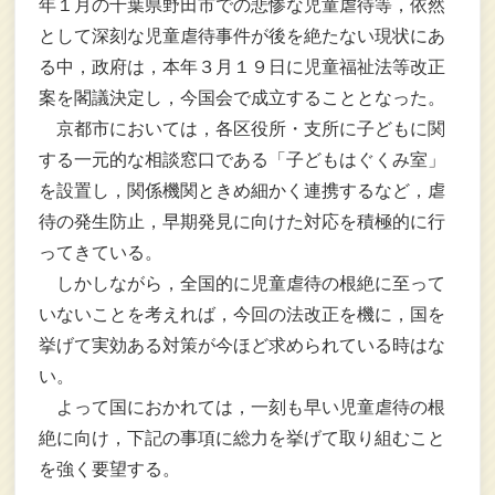
年１月の千葉県野田市での悲惨な児童虐待等，依然
として深刻な児童虐待事件が後を絶たない現状にあ
る中，政府は，本年３月１９日に児童福祉法等改正
案を閣議決定し，今国会で成立することとなった。
京都市においては，各区役所・支所に子どもに関
する一元的な相談窓口である「子どもはぐくみ室」
を設置し，関係機関ときめ細かく連携するなど，虐
待の発生防止，早期発見に向けた対応を積極的に行
ってきている。
しかしながら，全国的に児童虐待の根絶に至って
いないことを考えれば，今回の法改正を機に，国を
挙げて実効ある対策が今ほど求められている時はな
い。
よって国におかれては，一刻も早い児童虐待の根
絶に向け，下記の事項に総力を挙げて取り組むこと
を強く要望する。