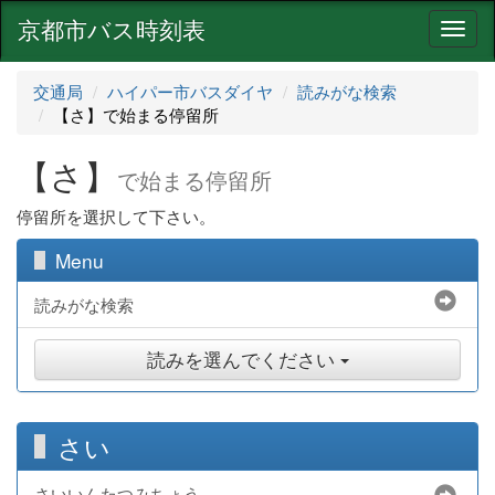
京都市バス時刻表
ナ
ビ
ゲ
交通局
ハイパー市バスダイヤ
読みがな検索
ー
【さ】で始まる停留所
シ
ョ
【さ】
ン
で始まる停留所
停留所を選択して下さい。
Menu
読みがな検索
読みを選んでください
さい
さいいんたつみちょう