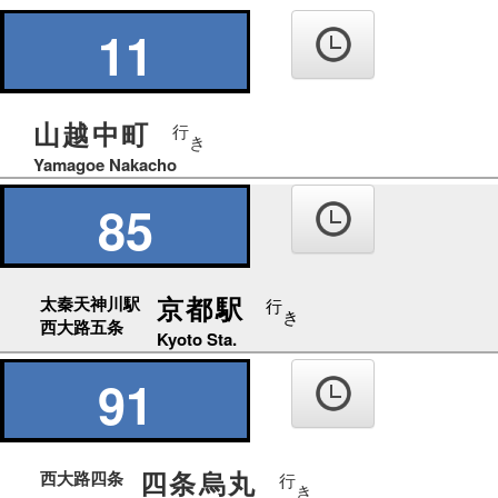
の
り
11
ば
山越中町
行
き
Yamagoe Nakacho
85
京都駅
太秦天神川駅
行
き
西大路五条
Kyoto Sta.
91
四条烏丸
西大路四条
行
き