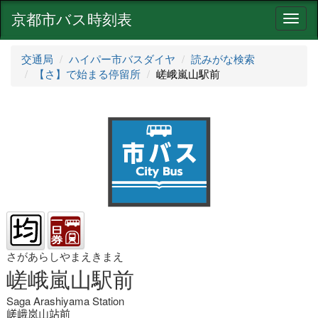
京都市バス時刻表
ナ
ビ
ゲ
交通局
ハイパー市バスダイヤ
読みがな検索
ー
【さ】で始まる停留所
嵯峨嵐山駅前
シ
ョ
ン
さがあらしやまえきまえ
嵯峨嵐山駅前
Saga Arashiyama Station
嵯峨岚山站前