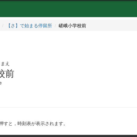
【さ】で始まる停留所
嵯峨小学校前
うまえ
校前
e
押すと，時刻表が表示されます。