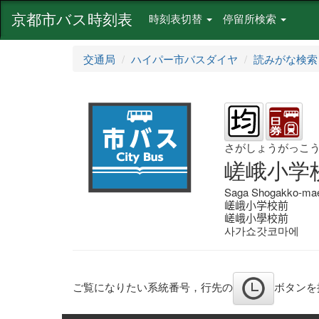
京都市バス時刻表
時刻表切替
停留所検索
交通局
ハイパー市バスダイヤ
読みがな検索
さがしょうがっこ
嵯峨小学
Saga Shogakko-ma
嵯峨小学校前
嵯峨小學校前
사가쇼갓코마에
ご覧になりたい系統番号，行先の
ボタンを