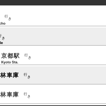
行
き
cho
行
き
le
京都駅
行
き
Kyoto Sta.
錦林車庫
行
き
錦林車庫
行
き