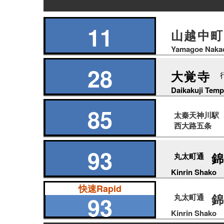
の
り
11
山越中町
ば
Yamagoe Naka
28
大覚寺
Daikakuji Temp
85
太秦天神川駅
西大路五条
93
丸太町通
Kinrin Shako
快速Rapid
93
丸太町通
Kinrin Shako