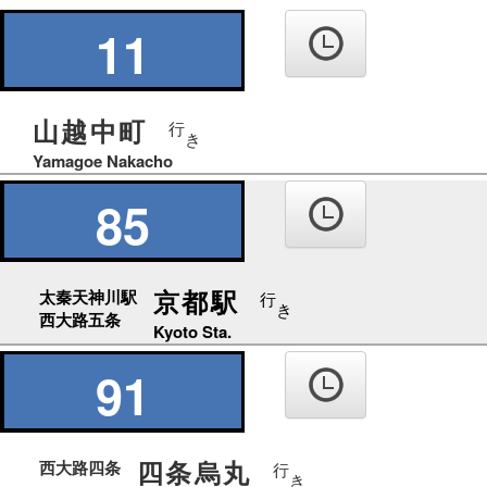
の
り
11
ば
山越中町
行
き
Yamagoe Nakacho
85
京都駅
太秦天神川駅
行
き
西大路五条
Kyoto Sta.
91
四条烏丸
西大路四条
行
き