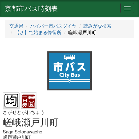
京都市バス時刻表
ナ
ビ
ゲ
交通局
ハイパー市バスダイヤ
読みがな検索
ー
【さ】で始まる停留所
嵯峨瀬戸川町
シ
ョ
ン
さがせとがわちょう
嵯峨瀬戸川町
Saga Setogawacho
嵯峨濑户川町