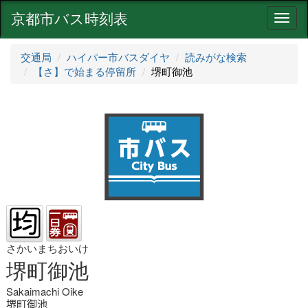
京都市バス時刻表
ナ
ビ
ゲ
交通局
ハイパー市バスダイヤ
読みがな検索
ー
【さ】で始まる停留所
堺町御池
シ
ョ
ン
さかいまちおいけ
堺町御池
Sakaimachi Oike
堺町御池