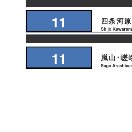
の
り
11
四条河原
ば
Shijo Kawaram
の
り
11
嵐山･嵯
ば
Saga Arashiya