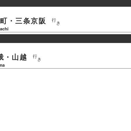
町・三条京阪
行
き
achi
峨・山越
行
き
ma