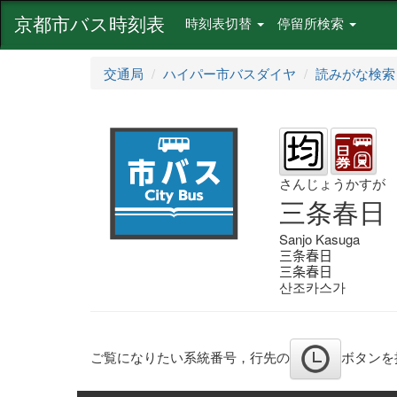
京都市バス時刻表
時刻表切替
停留所検索
交通局
ハイパー市バスダイヤ
読みがな検索
さんじょうかすが
三条春日
Sanjo Kasuga
三条春日
三条春日
산조카스가
ご覧になりたい系統番号，行先の
ボタンを