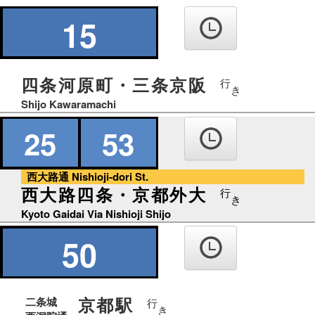
の
り
15
ば
四条河原町・三条京阪
行
き
Shijo Kawaramachi
25
53
西大路通 Nishioji-dori St.
西大路四条・京都外大
行
き
Kyoto Gaidai Via Nishioji Shijo
50
京都駅
二条城
行
き