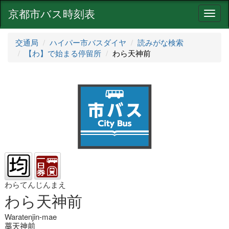
京都市バス時刻表
ナ
ビ
ゲ
交通局
ハイパー市バスダイヤ
読みがな検索
ー
【わ】で始まる停留所
わら天神前
シ
ョ
ン
わらてんじんまえ
わら天神前
Waratenjin-mae
藁天神前