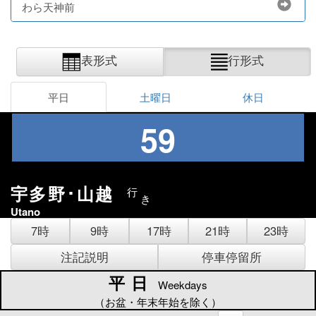
わら天神前
表形式
行形式
平日
土曜日
休日
59
宇多野･山越
行
き
Utano
7時
9時
17時
21時
23時
注記説明
停車停留所
平日
平日
Weekdays
（お盆・年末年始を除く）