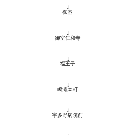
↓
御室
↓
御室仁和寺
↓
福王子
↓
鳴滝本町
↓
宇多野病院前