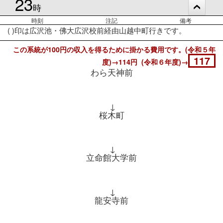
23
時
時刻
注記
備考
( )印は広沢池・佛大広沢校前経由山越中町行きです。
この系統が100円の収入を得るために掛かる費用です。(令和５年
117
度)→114円 (令和６年度)→
わら天神前
↓
桜木町
↓
立命館大学前
↓
龍安寺前