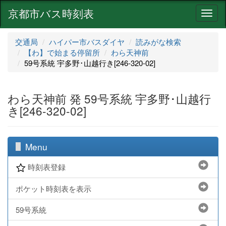
京都市バス時刻表
ナ
ビ
ゲ
交通局
ハイパー市バスダイヤ
読みがな検索
ー
【わ】で始まる停留所
わら天神前
シ
59号系統 宇多野･山越行き[246-320-02]
ョ
ン
わら天神前 発 59号系統 宇多野･山越行
き[246-320-02]
Menu
時刻表登録
ポケット時刻表を表示
59号系統