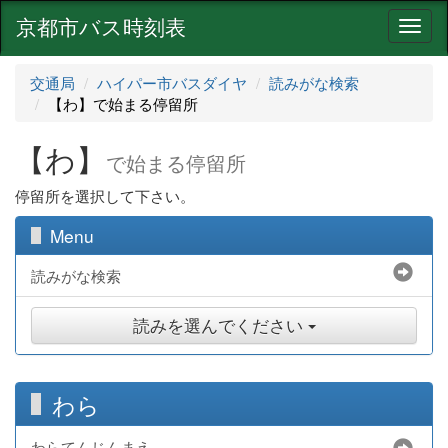
京都市バス時刻表
ナ
ビ
ゲ
交通局
ハイパー市バスダイヤ
読みがな検索
ー
【わ】で始まる停留所
シ
ョ
【わ】
ン
で始まる停留所
停留所を選択して下さい。
Menu
読みがな検索
読みを選んでください
わら
わらてんじんまえ