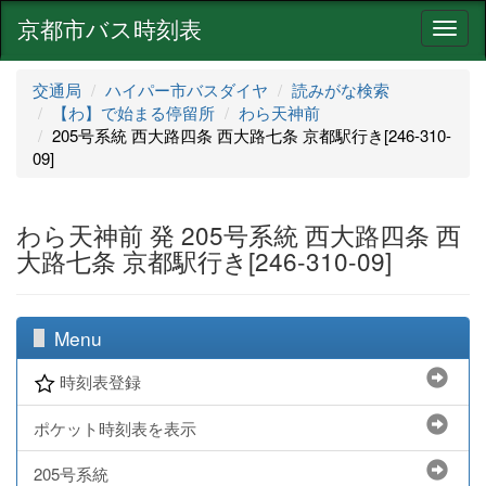
京都市バス時刻表
ナ
ビ
ゲ
交通局
ハイパー市バスダイヤ
読みがな検索
ー
【わ】で始まる停留所
わら天神前
シ
205号系統 西大路四条 西大路七条 京都駅行き[246-310-
ョ
09]
ン
わら天神前 発 205号系統 西大路四条 西
大路七条 京都駅行き[246-310-09]
Menu
時刻表登録
ポケット時刻表を表示
205号系統