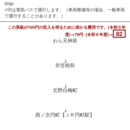
Shijo
⚡印は電気バスで運行します。（車両整備等の場合、一般車両
で運行することがあります。）
この系統が100円の収入を得るために掛かる費用です。(令和５年
82
度)→79円 (令和６年度)→
わら天神前
↓
衣笠校前
↓
北野白梅町
↓
西ノ京円町【ＪＲ円町駅】