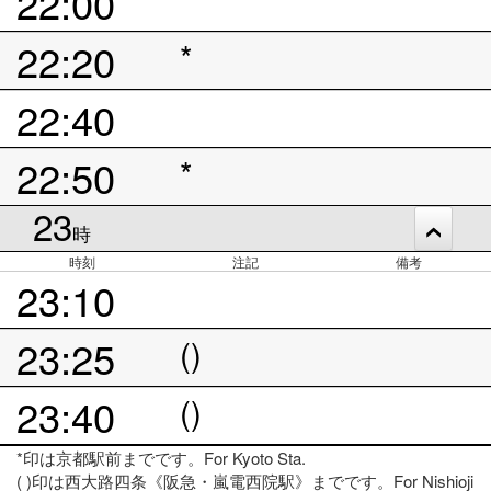
22:00
22:20
*
22:40
22:50
*
23
時
時刻
注記
備考
23:10
23:25
()
23:40
()
*印は京都駅前までです。For Kyoto Sta.
( )印は西大路四条《阪急・嵐電西院駅》までです。For Nishioji