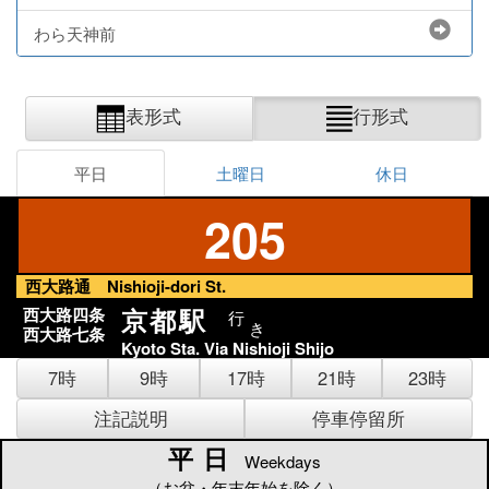
わら天神前
表形式
行形式
平日
土曜日
休日
205
西大路通 Nishioji-dori St.
京都駅
西大路四条
行
き
西大路七条
Kyoto Sta. Via Nishioji Shijo
7時
9時
17時
21時
23時
注記説明
停車停留所
平日
平日
Weekdays
（お盆・年末年始を除く）