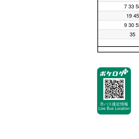
台
日
時
7 33 5
平
18
台
日
時
19 45
平
19
台
日
時
9 30 5
平
20
台
日
時
35
平
21
台
日
時
22
台
平
時
日
台
23
停
時
車
台
停
留
所
市バス接近情報
Live Bus Location