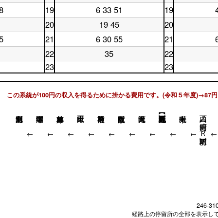
時
台
曜
日
17
時
台
8
19
6 33 51
19
土
休
日
18
時
台
曜
日
18
時
台
20
19 45
20
土
休
日
19
時
台
曜
日
19
時
台
5
21
6 30 55
21
土
休
日
20
時
台
曜
日
20
時
台
22
35
22
土
休
日
21
時
台
曜
日
21
時
23
23
台
日
22
時
台
土
休
22
時
台
曜
日
時
台
日
23
この系統が100円の収入を得るために掛かる費用です。(令和５年度)→87円
台
23
時
時
台
台
西ノ京円町【ＪＲ円町駅】
↓
↓
↓
↓
↓
↓
↓
↓
↓
246-31
経路上の停留所の全部を表示し