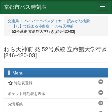
京都市バス時刻表
ナ
ビ
ゲ
交通局
ハイパー市バスダイヤ
読みがな検索
ー
【わ】で始まる停留所
わら天神前
シ
52号系統 立命館大学行き[246-420-03]
ョ
ン
わら天神前 発 52号系統 立命館大学行き
[246-420-03]
Menu
時刻表登録
ポケット時刻表を表示
52号系統