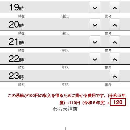
19
時
時刻
注記
備考
20
時
時刻
注記
備考
21
時
時刻
注記
備考
22
時
時刻
注記
備考
23
時
時刻
注記
備考
この系統が100円の収入を得るために掛かる費用です。(令和５年
120
度)→110円 (令和６年度)→
わら天神前
↓