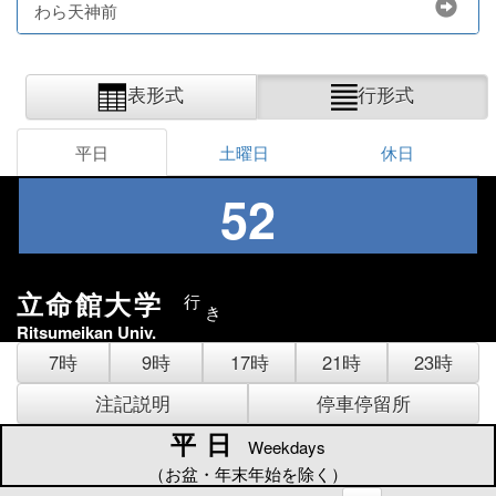
わら天神前
表形式
行形式
平日
土曜日
休日
52
立命館大学
行
き
Ritsumeikan Univ.
7時
9時
17時
21時
23時
注記説明
停車停留所
平日
平日
Weekdays
（お盆・年末年始を除く）