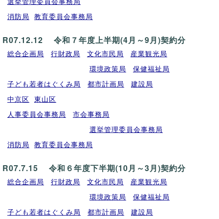
選挙管理委員会事務局
消防局
教育委員会事務局
R07.12.12 令和７年度上半期(4月～9月)契約分
総合企画局
行財政局
文化市民局
産業観光局
環境政策局
保健福祉局
子ども若者はぐくみ局
都市計画局
建設局
中京区
東山区
人事委員会事務局
市会事務局
選挙管理委員会事務局
消防局
教育委員会事務局
R07.7.15 令和６年度下半期(10月～3月)契約分
総合企画局
行財政局
文化市民局
産業観光局
環境政策局
保健福祉局
子ども若者はぐくみ局
都市計画局
建設局