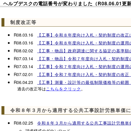
 ヘルプデスクの電話番号が変わりました（R08.06.01更
令和８年６月１日から、ヘルプデスクの電話番号が変わ
新しい電話番号は、
03-3570-5073
です。
制度改正等
※以前の電話番号（075-222-4885）は使用できません
（転送されませんので、おかけ直しください。）
R08.03.16
【工事】令和８年度向け入札・契約制度の改正
R08.03.16
【工事】令和８年度向け入札・契約制度の運用
R08.02.02
【工事・物品】政府調達に関する協定の基準額
 競争入札参加資格登録（令和８年４月新規登録）の申請受付に
R07.03.14
【工事・物品】令和７年度向け入札・契約制度
令和８年４月競争入札参加資格新規登録について、
「審
R07.03.14
【工事】令和７年度向け入札・契約制度の運用
共同電子申請サービスで発行
しました。
R07.02.01
【工事】令和７年度向け入札・契約制度の改正
審査結果通知書の確認方法
R06.04.23
【工事】測量・設計等の最低制限価格等の範囲
過去の改正等は
。
こちらをクリック
競争入札参加資格の新規登録申請の
受付は終了
しまし
申請受付期間 令和７年１１月２６日（水）～同年１
資格有効期間
令和８年３月から適用する公共工事設計労務単価
工事、測量・設計等：令和８年４月１日から令和
物品 ：令和８年４月１日から令和１０
R08.02.25
令和８年３月から適用する公共工事設計労務単
申請方法、提出書類等の詳細ページ
請求様式のダウンロード