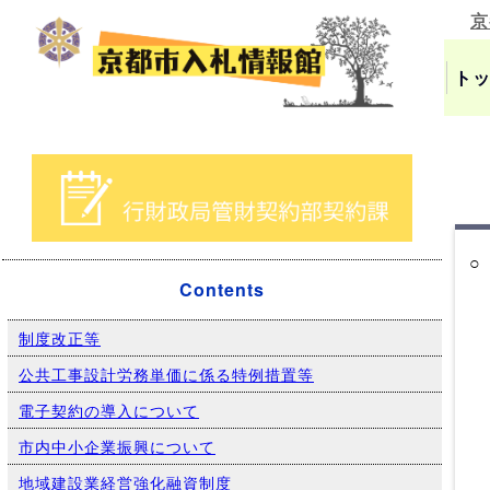
京
ト
○
Contents
制度改正等
公共工事設計労務単価に係る特例措置等
電子契約の導入について
市内中小企業振興について
地域建設業経営強化融資制度