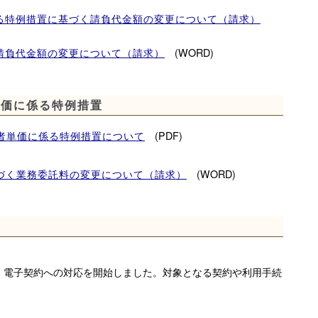
る特例措置に基づく請負代金額の変更について（請求）
年度）の申請手続（R08.03.27更新）
(WORD)
請負代金額の変更について（請求）
果通知書」を【３月27日（金）】に京都府・市町村共同
単価に係る特例措置
の
令和８年度等級格付等通知書は、３月27日（金）に封書
ます。（格付待機期間中等で格付付与がない場合は、等級
(PDF)
者単価に係る特例措置について
(WORD)
づく業務委託料の変更について（請求）
受付は終了
しました。
月１３日（木）１７時
３１日
月３１日
電子契約への対応を開始しました。対象となる契約や利用手続
資格は令和８年３月３１日で有効期間が終了します。
、更新手続が必要です。