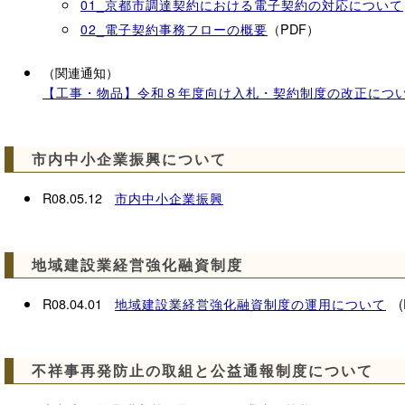
01_京都市調達契約における電子契約の対応について
※なお、令和７年１０月に「工事」「測量・設計等」に
（PDF）
02_電子契約事務フローの概要
（関連通知）
【工事・物品】令和８年度向け入札・契約制度の改正につ
市内中小企業振興について
R08.05.12
市内中小企業振興
地域建設業経営強化融資制度
R08.04.01
(
地域建設業経営強化融資制度の運用について
不祥事再発防止の取組と公益通報制度について