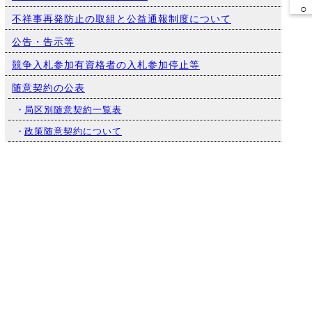
○
不祥事再発防止の取組と公益通報制度について
公告・告示等
競争入札参加有資格者の入札参加停止等
随意契約の公表
・
局区別随意契約一覧表
○
・
政策随意契約について