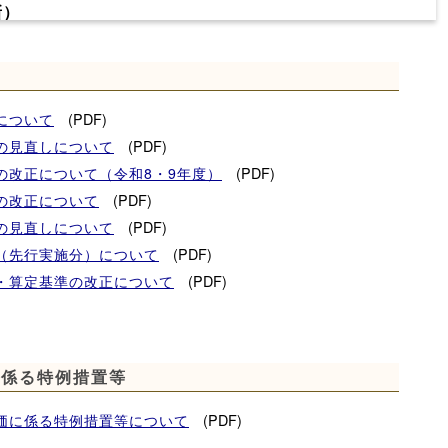
新）
りました。
。
(PDF)
について
(PDF)
の見直しについて
(PDF)
の改正について（令和8・9年度）
ついて（R08.03.27更新）
(PDF)
の改正について
査結果通知書」を【３月27日（金）】に京都府・市町村
(PDF)
の見直しについて
(PDF)
（先行実施分）について
(PDF)
・算定基準の改正について
た。
２月１９日（金）１７時００分
に係る特例措置等
１２年３月３１日
年３月３１日
(PDF)
価に係る特例措置等について