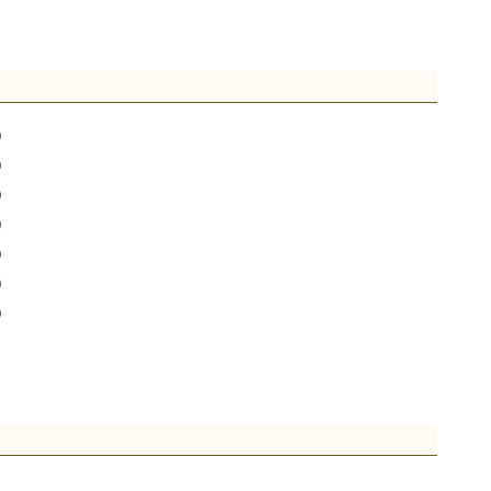
)
)
)
)
)
)
)