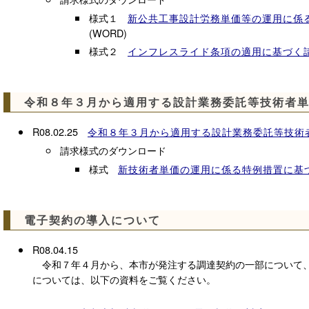
様式１
新公共工事設計労務単価等の運用に係
(WORD)
 競争入札参加資格登録【工事、測量・設計等】（令和８～１１
様式２
インフレスライド条項の適用に基づく
令和８年４月競争入札参加資格更新について、
「審査結
電子申請サービスで発行
しました。
審査結果通知書の確認方法
令和８年３月から適用する設計業務委託等技術者
なお、主要な１０種目に登録のある市内中小企業向け
で発送
しました。配達は３月３１日（火）頃と見込まれ
R08.02.25
令和８年３月から適用する設計業務委託等技術
格付等通知書はお送りしません。）
請求様式のダウンロード
様式
新技術者単価の運用に係る特例措置に基
競争入札参加資格（工事、測量設計等）の更新申請の
申請受付期間 令和７年１０月３日（金）～同年１１
資格有効期間
電子契約の導入について
工事 ：令和８年４月１日～令和１２年３月
測量・設計等：令和８年４月１日～令和１２年３
R08.04.15
申請方法、提出書類等の詳細ページ
令和７年４月から、本市が発注する調達契約の一部について、
については、以下の資料をご覧ください。
京都市の「工事」及び「測量・設計等」の競争入札参加
令和８年４月１日以降も継続して登録を希望する場合は