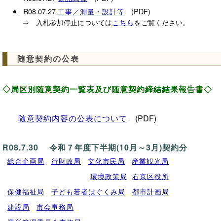
R08.07.27
(PDF)
工事／測量・設計等
⇒ 入札参加停止については
をご覧ください。
こちら
随意契約の公表
◇局区別随意契約一覧表及び随意契約締結結果報告書◇
随意契約内容の公表について
(PDF)
R08.7.30 令和７年度下半期(10月～3月)契約分
総合企画局
行財政局
文化市民局
産業観光局
環境政策局
右京区役所
保健福祉局
子ども若者はぐくみ局
都市計画局
建設局
市会事務局