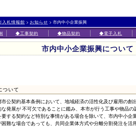
>
>
市内中小企業振興
市入札情報館
お知らせ
例
◆工事契約
◆物品契約
◆電子入札
市内中小企業振興について
について
市公契約基本条例において、地域経済の活性化及び雇用の創出
的な発展が 不可欠であることに鑑み、本市が行う工事や物品の
を要する契約など特別な事情がある場合を除いて、市内中小企業
が困難な場合であっても、共同企業体方式や分離分割発注を活