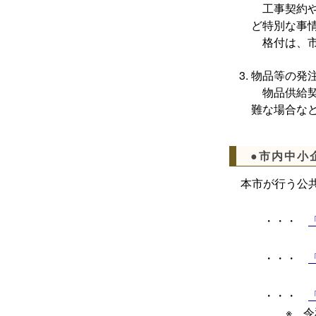
工事契約や
ど特別な事
格付は、市
物品等の発
物品供給契
難な場合な
●市内中小
本市が行う公共
・・・
・・・
・・・
※ 令和６年