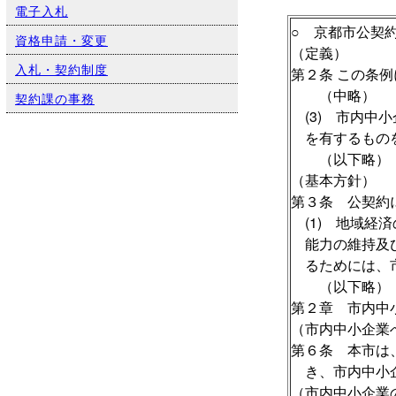
電子入札
○ 京都市公契
資格申請・変更
（定義）
入札・契約制度
第２条 この条
（中略）
契約課の事務
(3) 市内中
を有するもの
（以下略）
（基本方針）
第３条 公契約
(1) 地域経
能力の維持及
るためには、
（以下略）
第２章 市内中
（市内中小企業
第６条 本市は
き、市内中小
（市内中小企業