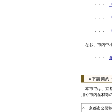
・・・
・・・
・・・
なお、市内中小
・・・
●下請契約
本市では、京都
用や市内産材等
○ 京都市公契