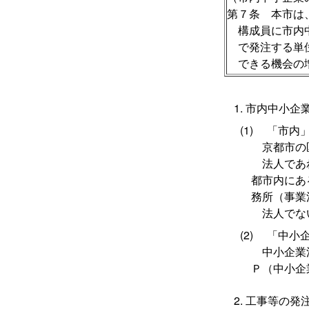
第７条 本市は
構成員に市内
で発注する単
できる機会の
市内中小企
「市内」
京都市の区
法人であれ
都市内にあ
務所（事業
法人でない
「中小企
中小企業法
Ｐ（中小企
工事等の発