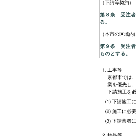
（下請等契約）
第８条 受注者
る。
（本市の区域内
第９条 受注者
ものとする。
工事等
京都市では
業を優先し
下請施工を
下請施工
施工に必
下請業者
物品等