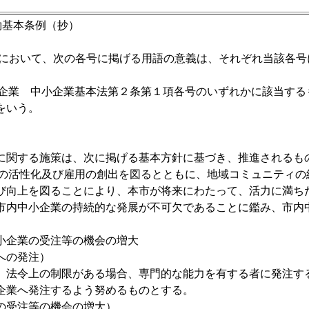
約基本条例（抄）
例において、次の各号に掲げる用語の意義は、それぞれ当該各号
小企業 中小企業基本法第２条第１項各号のいずれかに該当す
をいう。
に関する施策は、次に掲げる基本方針に基づき、推進されるも
済の活性化及び雇用の創出を図るとともに、地域コミュニティ
び向上を図ることにより、本市が将来にわたって、活力に満ち
市内中小企業の持続的な発展が不可欠であることに鑑み、市内
小企業の受注等の機会の増大
への発注）
、法令上の制限がある場合、専門的な能力を有する者に発注す
企業へ発注するよう努めるものとする。
の受注等の機会の増大）