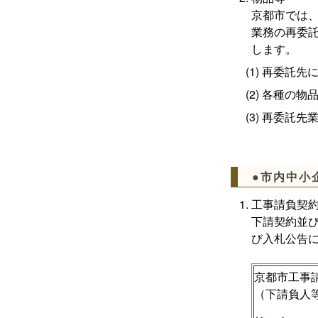
京都市では
業務の再委
します。
再委託先
各種の物
再委託先
●市内中小
工事請負契
下請契約並
び入札公告
京都市工事
（下請負人