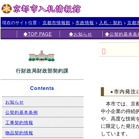
現在のサイト位置：
>
>
>
京都市情報館
市政情報
入札・契約
京都
◆TOP PAGE
◆お知らせ
◆公契約基本条
行財政局財政部契約課
Contents
●市内発注
お知らせ
本市では、京都
中小企業の持続
公契約基本条例
や、高度な技術
工事契約情報
に限定した発注
物品契約情報
しています。