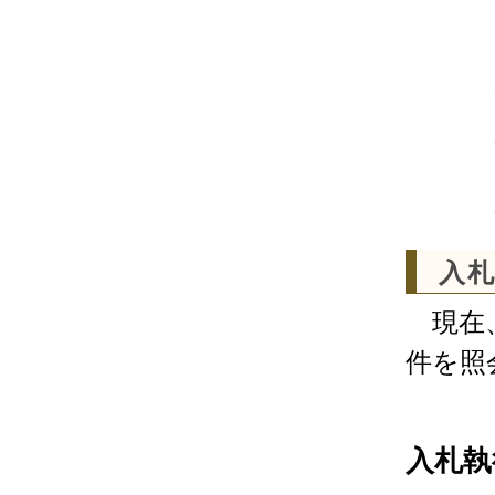
入
現在、
件を照
入札執