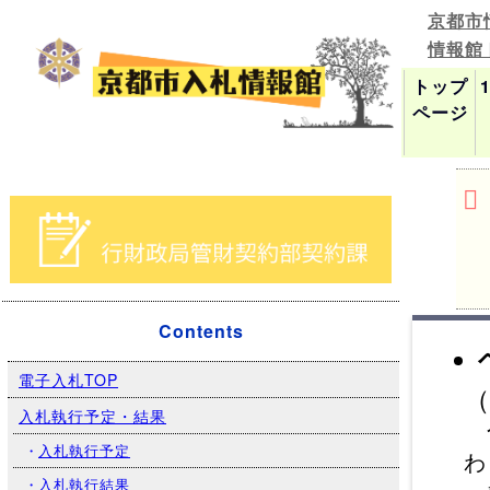
京都市
情報館
トップ
ページ
Contents
電子入札TOP
（
入札執行予定・結果
令
・
入札執行予定
わ
・
入札執行結果