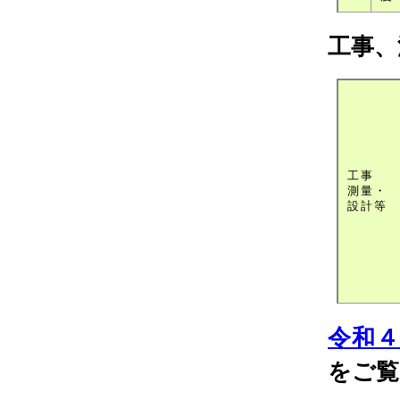
工事、
工事
測量・
設計等
令和
をご覧