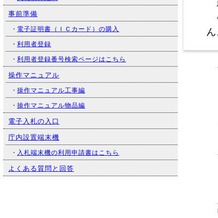
新
事前準備
※
ん
・
電子証明書（ＩＣカード）の購入
（
・
利用者登録
・
利用者登録番号検索ページはこちら
操作マニュアル
・
操作マニュアル工事編
・
操作マニュアル物品編
京
電子入札の入口
維
1
庁内設置端末機
記
・
入札端末機の利用申請書はこちら
本
よくある質問と回答
【