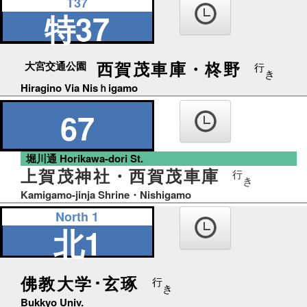
T37
特37
西賀茂車庫・柊野
大宮交通公園
行
き
Hiragino Via Nisｈigamo
67
堀川通 Horikawa-dori St.
上賀茂神社・西賀茂車庫
行
き
Kamigamo-jinja Shrine・Nishigamo
North 1
北1
佛教大学･玄琢
行
き
Bukkyo Univ.