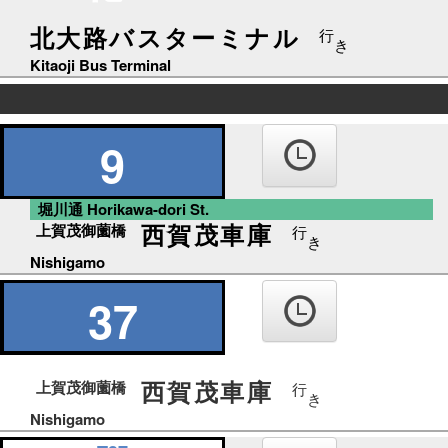
北大路バスターミナル
行
き
Kitaoji Bus Terminal
の
り
9
ば
堀川通 Horikawa-dori St.
西賀茂車庫
上賀茂御薗橋
行
き
Nishigamo
37
西賀茂車庫
上賀茂御薗橋
行
き
Nishigamo