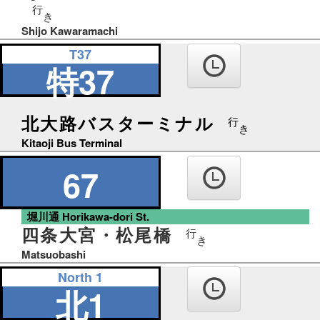
行
き
Shijo Kawaramachi
T37
特37
北大路バスターミナル
行
き
Kitaoji Bus Terminal
67
堀川通 Horikawa-dori St.
四条大宮・松尾橋
行
き
Matsuobashi
North 1
北1