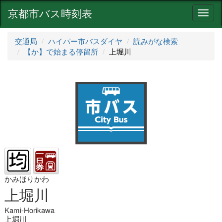
京都市バス時刻表
ナ
ビ
ゲ
交通局
ハイパー市バスダイヤ
読みがな検索
ー
【か】で始まる停留所
上堀川
シ
ョ
ン
かみほりかわ
上堀川
Kami-Horikawa
上堀川