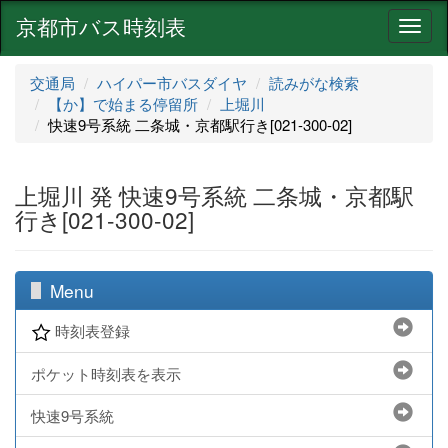
京都市バス時刻表
ナ
ビ
ゲ
交通局
ハイパー市バスダイヤ
読みがな検索
ー
【か】で始まる停留所
上堀川
シ
快速9号系統 二条城・京都駅行き[021-300-02]
ョ
ン
上堀川 発 快速9号系統 二条城・京都駅
行き[021-300-02]
Menu
時刻表登録
ポケット時刻表を表示
快速9号系統