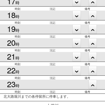
17
時
時刻
注記
備考
18
時
時刻
注記
備考
19
時
時刻
注記
備考
20
時
時刻
注記
備考
21
時
時刻
注記
備考
22
時
時刻
注記
備考
23
時
時刻
注記
備考
北大路堀川までの各停留所に停車します。