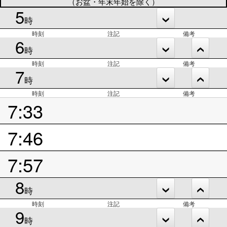
（お盆・年末年始を除く）
5
時
時刻
注記
備考
6
時
時刻
注記
備考
7
時
時刻
注記
備考
7:33
7:46
7:57
8
時
時刻
注記
備考
9
時