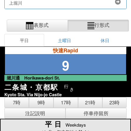
上堀川
表形式
行形式
平日
土曜日
休日
快速Rapid
9
堀川通 Horikawa-dori St.
二条城・京都駅
行
き
Kyoto Sta. Via Nijo-jo Castle
7時
9時
17時
21時
23時
注記説明
停車停留所
平日
平日
Weekdays