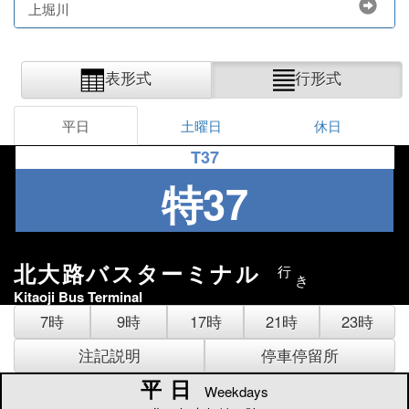
上堀川
表形式
行形式
平日
土曜日
休日
T37
特37
北大路バスターミナル
行
き
Kitaoji Bus Terminal
7時
9時
17時
21時
23時
注記説明
停車停留所
平日
平日
Weekdays