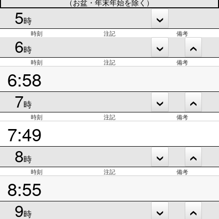
（お盆・年末年始を除く）
5
時
時刻
注記
備考
6
時
時刻
注記
備考
6:58
7
時
時刻
注記
備考
7:49
8
時
時刻
注記
備考
8:55
9
時