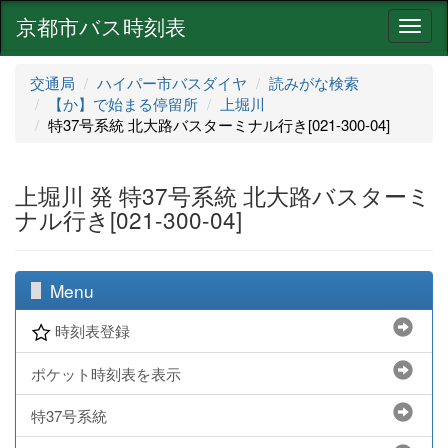
京都市バス時刻表
ナ
ビ
ゲ
交通局
ハイパー市バスダイヤ
読みがな検索
ー
【か】で始まる停留所
上堀川
シ
特37号系統 北大路バスターミナル行き[021-300-04]
ョ
ン
上堀川 発 特37号系統 北大路バスターミ
ナル行き[021-300-04]
Menu
時刻表登録
ポケット時刻表を表示
特37号系統