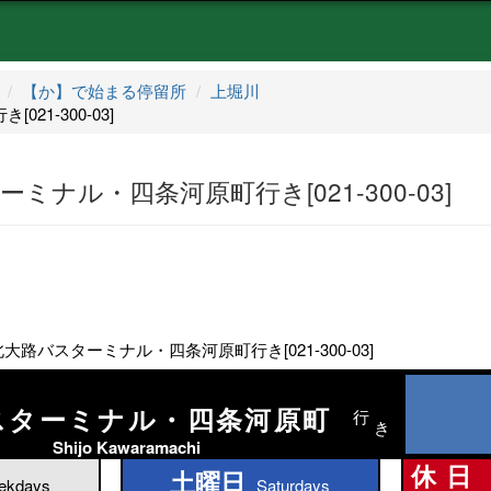
【か】で始まる停留所
上堀川
1-300-03]
ミナル・四条河原町行き[021-300-03]
北大路バスターミナル・四条河原町行き[021-300-03]
スターミナル・四条河原町
行
き
Shijo Kawaramachi
休日
土曜日
土曜日
ekdays
Saturdays
休日