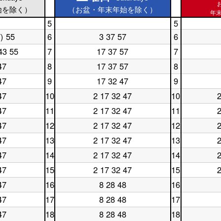
始を除く）
（お盆・年末年始を除く）
年末
5
5
土
休
) 55
6
3 37 57
6
曜
土
日
休
日
曜
5
日
43 55
7
17 37 57
7
土
休
5
日
時
6
曜
日
時
6
台
時
47
8
17 37 57
8
土
休
日
7
台
時
台
曜
日
7
時
台
47
9
17 32 47
9
土
休
日
8
時
台
曜
日
8
時
台
47
10
2 17 32 47
10
2
土
休
日
9
時
台
曜
日
9
時
台
47
11
2 17 32 47
11
2
土
休
日
10
時
台
曜
日
10
時
台
47
12
2 17 32 47
12
2
土
休
日
11
時
台
曜
日
11
時
台
47
13
2 17 32 47
13
2
土
休
日
12
時
台
曜
日
12
時
台
47
14
2 17 32 47
14
2
土
休
日
13
時
台
曜
日
13
時
台
47
15
2 17 32 47
15
2
土
休
日
14
時
台
曜
日
14
時
台
47
16
8 28 48
16
土
休
日
15
時
台
曜
日
15
時
台
47
17
8 28 48
17
土
休
日
16
時
台
曜
日
16
時
台
47
18
8 28 48
18
土
休
日
17
時
台