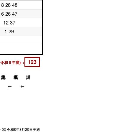
8 28 48
6 26 47
12 37
1 29
123
(令和６年度)→
↓
↓
↓
0-03
令和8年3月20日実施