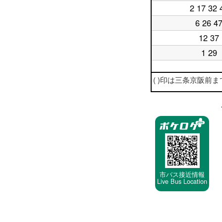
日
時
2 17 32 
平
18
台
日
時
6 26 4
平
19
台
日
時
12 37
平
20
台
日
時
1 29
平
21
台
日
時
22
台
平
( )印は三条京阪前までです
時
日
台
23
時
停
台
車
停
留
所
市バス接近情報
Live Bus Location