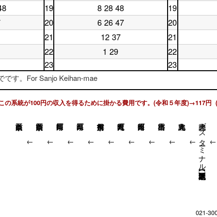
曜
日
17
時
台
48
19
8 28 48
19
土
休
日
18
時
台
曜
日
18
時
台
7
20
6 26 47
20
土
休
日
19
時
台
曜
日
19
時
台
21
12 37
21
土
休
日
20
時
台
曜
日
20
時
台
22
1 29
22
土
休
日
21
時
台
曜
日
21
時
23
23
台
日
22
時
台
土
休
。For Sanjo Keihan-mae
22
時
台
曜
日
時
台
日
23
台
23
時
この系統が100円の収入を得るために掛かる費用です。(令和５年度)→117円 
時
台
台
北大路バスターミナル【地下鉄北大路駅】
↓
↓
↓
↓
↓
↓
↓
↓
↓
021-30