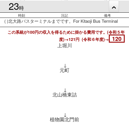
23
時
時刻
注記
備考
( )北大路バスターミナルまでです。For Kitaoji Bus Terminal
この系統が100円の収入を得るために掛かる費用です。(令和５年
120
度)→121円 (令和６年度)→
上堀川
↓
元町
↓
北山橋東詰
↓
植物園北門前