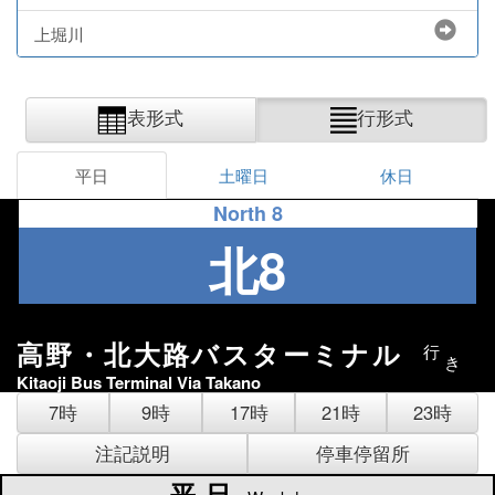
上堀川
表形式
行形式
平日
土曜日
休日
North 8
北8
高野・北大路バスターミナル
行
き
Kitaoji Bus Terminal Via Takano
7時
9時
17時
21時
23時
注記説明
停車停留所
平日
平日