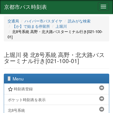
京都市バス時刻表
ナ
ビ
ゲ
交通局
ハイパー市バスダイヤ
読みがな検索
ー
【か】で始まる停留所
上堀川
シ
北8号系統 高野・北大路バスターミナル行き[021-100-
ョ
01]
ン
上堀川 発 北8号系統 高野・北大路バス
ターミナル行き[021-100-01]
Menu
時刻表登録
ポケット時刻表を表示
北8号系統