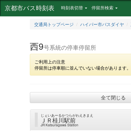
京都市バス時刻表
時刻表切替
停留所検索
交通局トップページ
ハイパー市バスダイヤ
西9
号系統の停車停留所
ご利用上の注意
停留所は停車順に並んでいない場合があります。
全て閉じる
じぇいあーるかつらがわえきまえ
ＪＲ桂川駅前
JR Katsuragawa Station