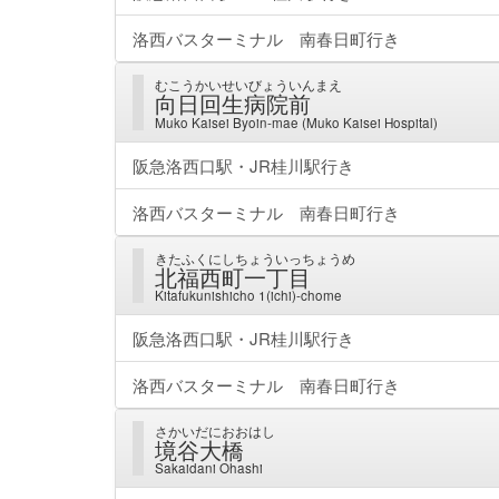
洛西バスターミナル 南春日町行き
むこうかいせいびょういんまえ
向日回生病院前
Muko Kaisei Byoin-mae (Muko Kaisei Hospital)
阪急洛西口駅・JR桂川駅行き
洛西バスターミナル 南春日町行き
きたふくにしちょういっちょうめ
北福西町一丁目
Kitafukunishicho 1(ichi)-chome
阪急洛西口駅・JR桂川駅行き
洛西バスターミナル 南春日町行き
さかいだにおおはし
境谷大橋
Sakaidani Ohashi