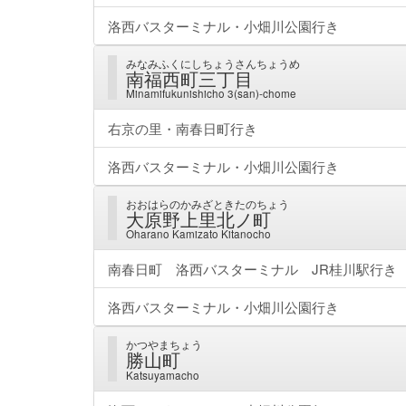
洛西バスターミナル・小畑川公園行き
みなみふくにしちょうさんちょうめ
南福西町三丁目
Minamifukunishicho 3(san)-chome
右京の里・南春日町行き
洛西バスターミナル・小畑川公園行き
おおはらのかみざときたのちょう
大原野上里北ノ町
Oharano Kamizato Kitanocho
南春日町 洛西バスターミナル JR桂川駅行き
洛西バスターミナル・小畑川公園行き
かつやまちょう
勝山町
Katsuyamacho