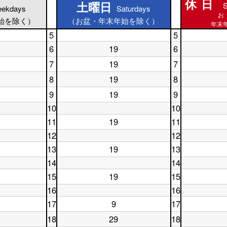
休日
土曜日
S
土曜日
ekdays
Saturdays
休日
お
始を除く）
（お盆・年末年始を除く）
年末年
5
5
土
休
6
19
6
曜
土
日
休
日
曜
5
日
7
19
7
土
休
5
日
時
6
曜
日
時
6
台
時
8
19
8
土
休
日
7
台
時
台
曜
日
7
時
台
9
19
9
土
休
日
8
時
台
曜
日
8
時
10
10
台
日
9
時
台
土
休
11
19
11
9
時
台
曜
土
日
休
時
台
日
曜
10
日
12
12
台
10
日
時
11
土
休
13
19
13
時
11
台
時
曜
土
日
休
台
時
台
日
曜
12
日
14
14
台
12
日
時
13
土
休
15
19
15
時
13
台
時
曜
土
日
休
台
時
台
日
曜
14
日
16
16
台
14
日
時
15
土
休
17
9
17
時
15
台
時
曜
土
日
休
台
時
台
日
曜
16
日
18
29
18
台
土
休
16
日
時
17